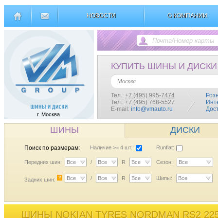
НОВОСТИ
О КОМПАНИИ
КУПИТЬ ШИНЫ И ДИСКИ
Москва
Тел.:
+7 (495) 995-7474
Роз
Тел.: +7 (495) 768-5527
Инт
E-mail:
info@vmauto.ru
Дос
г. Москва
ШИНЫ
ДИСКИ
Поиск по размерам:
Наличие >= 4 шт.:
Runflat:
Передних шин:
Все
/
Все
R
Все
Сезон:
Все
?
Все
/
Все
R
Все
Шипы:
Все
Задних шин:
ШИНЫ NOKIAN TYRES NORDMAN RS2 225