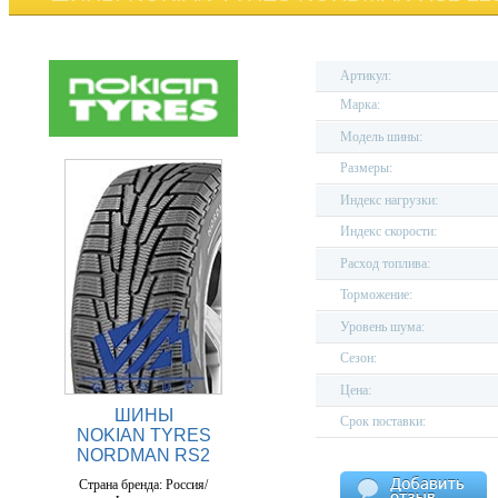
Артикул:
Марка:
Модель шины:
Размеры:
Индекс нагрузки:
Индекс скорости:
Расход топлива:
Торможение:
Уровень шума:
Сезон:
Цена:
ШИНЫ
Срок поставки:
NOKIAN TYRES
NORDMAN RS2
Страна бренда: Россия/