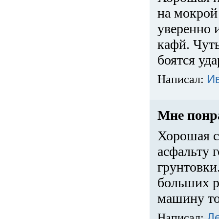
на мокрой
уверенно 
кафй. Чуть
боятся уда
Написал:
И
Мне понр
Хорошая с
асфальту г
грунтовки.
больших ра
машину то
Написал:
Д