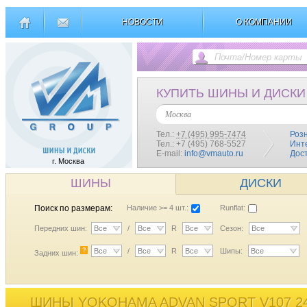
НОВОСТИ
О КОМПАНИИ
КУПИТЬ ШИНЫ И ДИСКИ
Москва
Тел.:
+7 (495) 995-7474
Роз
Тел.: +7 (495) 768-5527
Инт
E-mail:
info@vmauto.ru
Дос
г. Москва
ШИНЫ
ДИСКИ
Поиск по размерам:
Наличие >= 4 шт.:
Runflat:
Передних шин:
Все
/
Все
R
Все
Сезон:
Все
?
Все
/
Все
R
Все
Шипы:
Все
Задних шин:
ШИНЫ YOKOHAMA ADVAN SPORT V107 24