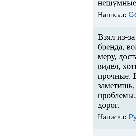
нешумные 
Написал:
G
Взял из-за
бренда, вс
меру, дос
видел, хо
прочные. 
заметишь, 
проблемы,
дорог.
Написал:
Р