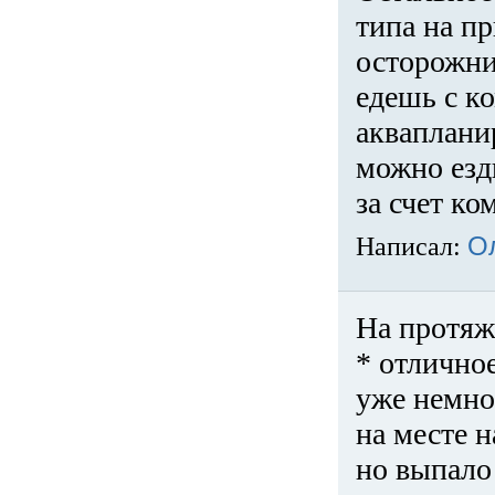
типа на пр
осторожни
едешь с к
акваплани
можно езди
за счет ко
Написал:
О
На протяж
* отличное
уже немно
на месте 
но выпало 