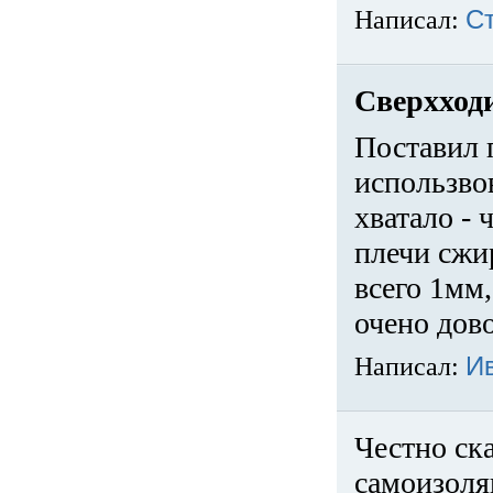
Написал:
С
Сверхход
Поставил 
использвов
хватало -
плечи сжи
всего 1мм,
очено дов
Написал:
И
Честно ска
самоизоля