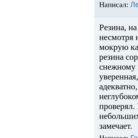
Написал:
Л
Резина, на
несмотря 
мокрую ка
резина сор
снежному 
уверенная
адекватно,
неглубоко
проверял. 
небольших
замечает.