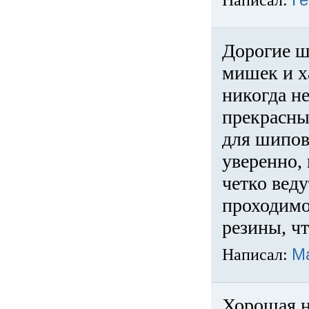
Написал:
Ге
Дорогие ш
мишек и х
никогда не
прекрасны
для шипов
уверенно,
четко веду
проходимо
резины, ч
Написал:
М
Хорошая н