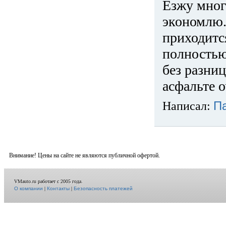
Езжу много
экономлю.
приходится
полностью
без разниц
асфальте о
Написал:
П
Внимание! Цены на сайте не являются публичной офертой.
VMauto.ru работает с 2005 года.
О компании
|
Контакты
|
Безопасность платежей