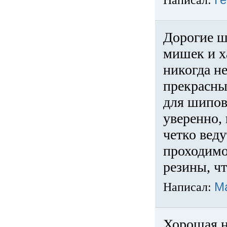
Написал:
Ге
Дорогие ш
мишек и х
никогда не
прекрасны
для шипов
уверенно,
четко веду
проходимо
резины, ч
Написал:
М
Хорошая н