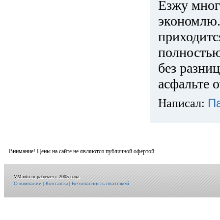
Езжу много
экономлю.
приходится
полностью
без разниц
асфальте о
Написал:
П
Внимание! Цены на сайте не являются публичной офертой.
VMauto.ru работает с 2005 года.
О компании
|
Контакты
|
Безопасность платежей