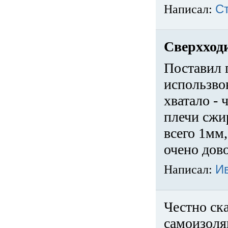
Написал:
С
Сверхход
Поставил 
использвов
хватало -
плечи сжи
всего 1мм,
очено дов
Написал:
И
Честно ска
самоизоля