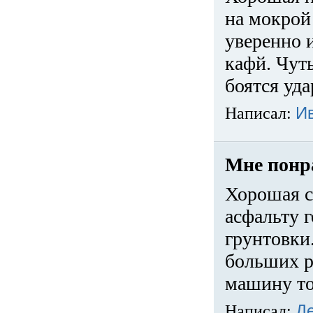
на мокрой
уверенно 
кафй. Чуть
боятся уда
Написал:
И
Мне понр
Хорошая с
асфальту г
грунтовки.
больших ра
машину то
Написал:
Д