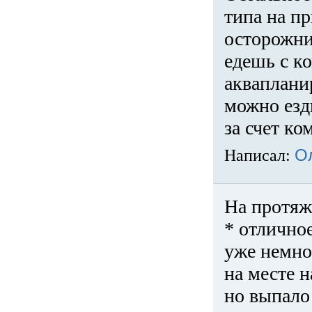
типа на пр
осторожни
едешь с к
акваплани
можно езди
за счет ко
Написал:
О
На протяж
* отличное
уже немно
на месте 
но выпало 