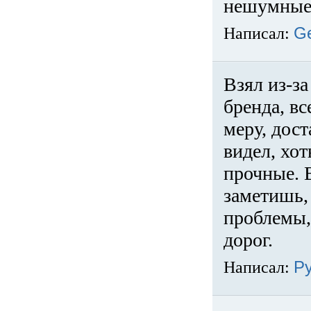
нешумные 
Написал:
G
Взял из-за
бренда, вс
меру, дос
видел, хо
прочные. 
заметишь, 
проблемы,
дорог.
Написал:
Р