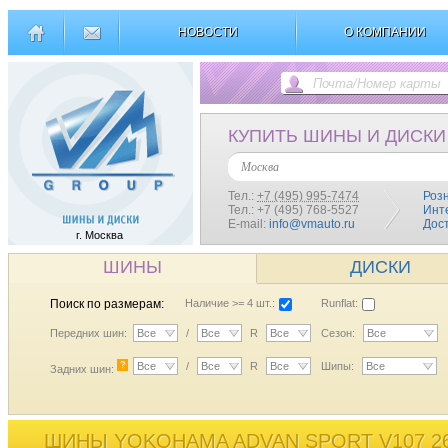
НОВОСТИ
О КОМПАНИИ
КУПИТЬ ШИНЫ И ДИСКИ
Москва
Тел.:
+7 (495) 995-7474
Роз
Тел.: +7 (495) 768-5527
Инт
E-mail:
info@vmauto.ru
Дос
г. Москва
ШИНЫ
ДИСКИ
Поиск по размерам:
Наличие >= 4 шт.:
Runflat:
Передних шин:
Все
/
Все
R
Все
Сезон:
Все
?
Все
/
Все
R
Все
Шипы:
Все
Задних шин:
ШИНЫ YOKOHAMA ADVAN SPORT V107 26