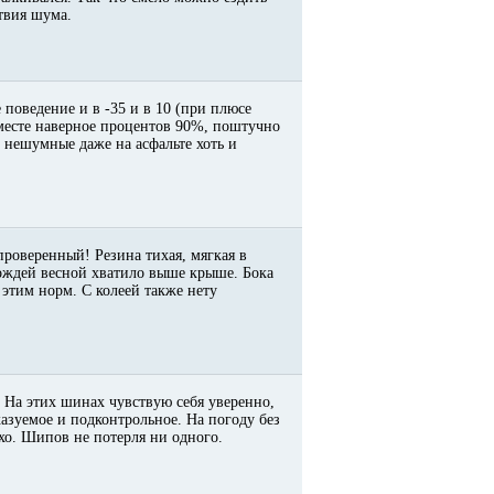
ствия шума.
 поведение и в -35 и в 10 (при плюсе
месте наверное процентов 90%, поштучно
 * нешумные даже на асфальте хоть и
 проверенный! Резина тихая, мягкая в
дождей весной хватило выше крыше. Бока
этим норм. С колеей также нету
 На этих шинах чувствую себя уверенно,
казуемое и подконтрольное. На погоду без
тихо. Шипов не потерля ни одного.