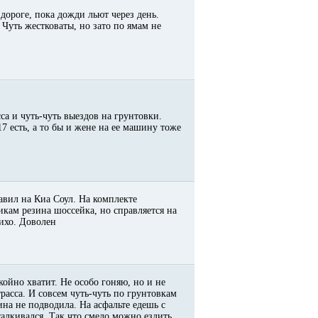
дороге, пока дожди льют через день.
 Чуть жестковаты, но зато по ямам не
са и чуть-чуть выездов на грунтовки.
7 есть, а то бы и жене на ее машину тоже
авил на Киа Соул. На комплекте
икам резина шоссейка, но справляется на
тихо. Доволен
койно хватит. Не особо гоняю, но и не
расса. И совсем чуть-чуть по грунтовкам
на не подводила. На асфальте едешь с
алкивался. Так что смело можно ездить