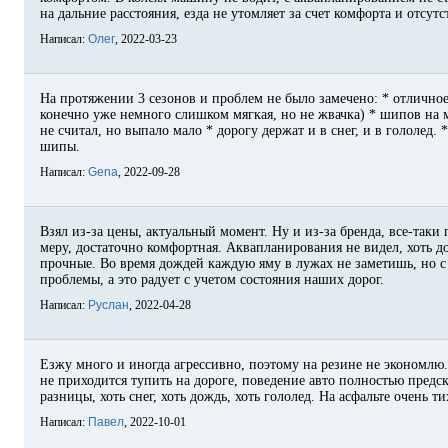
на дальние расстояния, езда не утомляет за счет комфорта и отсут
Написал:
Олег
, 2022-03-23
На протяжении 3 сезонов и проблем не было замечено: * отличное
конечно уже немного слишком мягкая, но не жвачка) * шипов на 
не считал, но выпало мало * дорогу держат и в снег, и в гололед.
шипы.
Написал:
Gena
, 2022-09-28
Взял из-за цены, актуальный момент. Ну и из-за бренда, все-таки
меру, достаточно комфортная. Аквапланирования не видел, хоть 
прочные. Во время дождей каждую яму в лужах не заметишь, но с 
проблемы, а это радует с учетом состояния наших дорог.
Написал:
Руслан
, 2022-04-28
Езжу много и иногда агрессивно, поэтому на резине не экономлю.
не приходится тупить на дороге, поведение авто полностью предс
разницы, хоть снег, хоть дождь, хоть гололед. На асфальте очень 
Написал:
Павел
, 2022-10-01