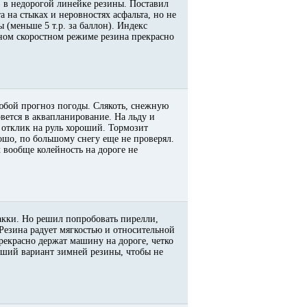
) в недорогой линейке резины. Поставил
а на стыках и неровностях асфальта, но не
 (меньше 5 т.р. за баллон). Индекс
ьном скоростном режиме резина прекрасно
любой прогноз погоды. Слякоть, снежную
вется в аквапланирование. На льду и
 отклик на руль хороший. Тормозит
рошо, по большому снегу еще не проверял.
х вообще колейность на дороге не
кки. Но решил попробовать пирелли,
 Резина радует мягкостью и относительной
екрасно держат машину на дороге, четко
роший вариант зимней резины, чтобы не