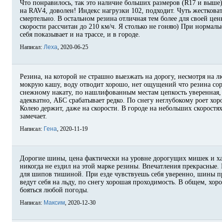
Что понравилось, так это наличие больших размеров (R17 и выше
на RAV4, доволен! Индекс нагрузки 102, подходит. Чуть жестковат
смертельно. В остальном резина отличная тем более для своей цены
скорости рассчитан до 210 км/ч. Я столько не гоняю) При нормал
себя показывает и на трассе, и в городе.
Написал:
Леха
, 2020-06-25
Резина, на которой не страшно выезжать на дорогу, несмотря на 
мокрую кашу, воду отводит хорошо, нет ощущений что резина сор
снежному накату, по нашлифованным местам цепкость уверенная,
адекватно, АБС срабатывает редко. По снегу неглубокому роет хо
Колею держит, даже на скорости. В городе на небольших скоростя
замечает.
Написал:
Гена
, 2020-11-19
Дорогие шины, цена фактически на уровне дорогущих мишек и ха
никогда не ездил на этой марке резины. Впечатления прекрасные.
для шипов тишиной. При езде чувствуешь себя уверенно, шины пр
ведут себя на льду, по снегу хорошая проходимость. В общем, хо
бояться любой погоды.
Написал:
Максим
, 2020-12-30