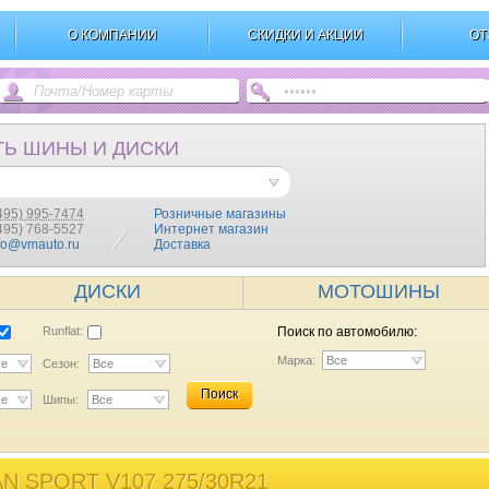
О КОМПАНИИ
СКИДКИ И АКЦИИ
ОТ
ТЬ ШИНЫ И ДИСКИ
495) 995-7474
Розничные магазины
(495) 768-5527
Интернет магазин
fo@vmauto.ru
Доставка
ДИСКИ
МОТОШИНЫ
Runflat:
Поиск по автомобилю:
Марка:
Все
се
Сезон:
Все
Поиск
се
Шипы:
Все
 SPORT V107 275/30R21