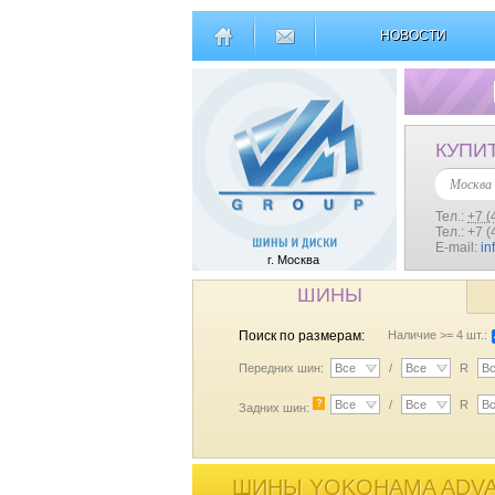
НОВОСТИ
КУПИ
Москва
Тел.:
+7 (
Тел.: +7 
E-mail:
in
г. Москва
ШИНЫ
Поиск по размерам:
Наличие >= 4 шт.:
Передних шин:
Все
/
Все
R
В
?
Все
/
Все
R
В
Задних шин:
ШИНЫ YOKOHAMA ADVAN