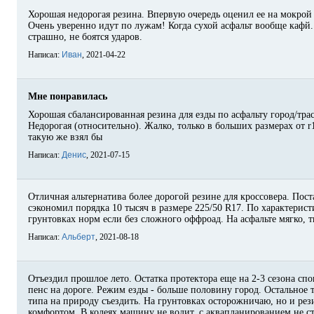
Хорошая недорогая резина. Впервую очередь оценил ее на мокрой 
Очень уверенно идут по лужам! Когда сухой асфальт вообще кафй.
страшно, не боятся ударов.
Написал:
Иван
, 2021-04-22
Мне понравилась
Хорошая сбалансированная резина для езды по асфальту город/трас
Недорогая (относительно). Жалко, только в больших размерах от r1
такую же взял бы
Написал:
Денис
, 2021-07-15
Отличная альтернатива более дорогой резине для кроссовера. Пост
сэкономил порядка 10 тысяч в размере 225/50 R17. По характерист
грунтовках норм если без сложного оффроад. На асфальте мягко, 
Написал:
Альберт
, 2021-08-18
Отъездил прошлое лето. Остатка протектора еще на 2-3 сезона спо
пенс на дороге. Режим езды - больше половину город. Остальное т
типа на природу съездить. На грунтовках осторожничаю, но и рези
комфортом. В колеях машину не водит, с аквапланированием не ст