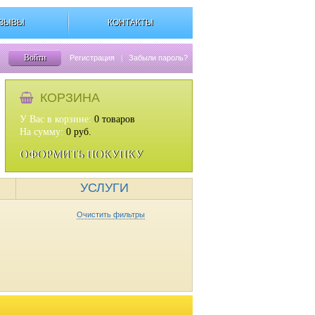
ЗЫВЫ
КОНТАКТЫ
Войти
Регистрация
|
Забыли пароль?
КОРЗИНА
У Вас в корзине:
0
товаров
На сумму:
0
руб.
ОФОРМИТЬ ПОКУПКУ
УСЛУГИ
Очистить фильтры