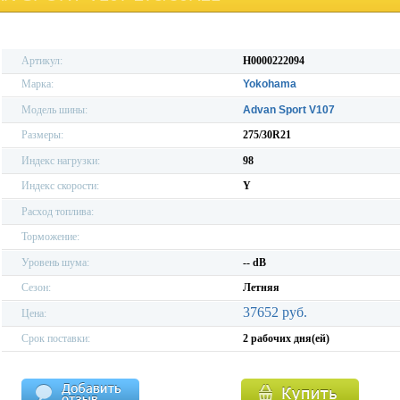
Артикул:
H0000222094
Марка:
Yokohama
Модель шины:
Advan Sport V107
Размеры:
275/30R21
Индекс нагрузки:
98
Индекс скорости:
Y
Расход топлива:
Торможение:
Уровень шума:
-- dB
Сезон:
Летняя
37652 руб.
Цена:
Срок поставки:
2 рабочих дня(ей)