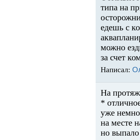
типа на пр
осторожни
едешь с к
акваплани
можно езди
за счет ко
Написал:
О
На протяж
* отличное
уже немно
на месте 
но выпало 