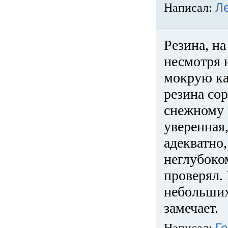
Написал:
Л
Резина, на
несмотря 
мокрую ка
резина сор
снежному 
уверенная
адекватно,
неглубоко
проверял. 
небольших
замечает.