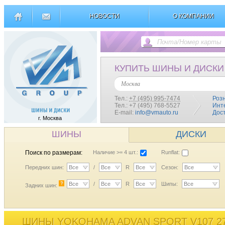
НОВОСТИ
О КОМПАНИИ
КУПИТЬ ШИНЫ И ДИСКИ
Москва
Тел.:
+7 (495) 995-7474
Роз
Тел.: +7 (495) 768-5527
Инт
E-mail:
info@vmauto.ru
Дос
г. Москва
ШИНЫ
ДИСКИ
Поиск по размерам:
Наличие >= 4 шт.:
Runflat:
Передних шин:
Все
/
Все
R
Все
Сезон:
Все
?
Все
/
Все
R
Все
Шипы:
Все
Задних шин:
ШИНЫ YOKOHAMA ADVAN SPORT V107 27