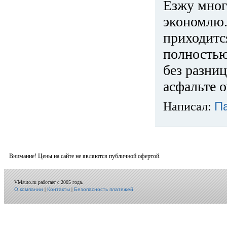
Езжу много
экономлю.
приходится
полностью
без разниц
асфальте о
Написал:
П
Внимание! Цены на сайте не являются публичной офертой.
VMauto.ru работает с 2005 года.
О компании
|
Контакты
|
Безопасность платежей