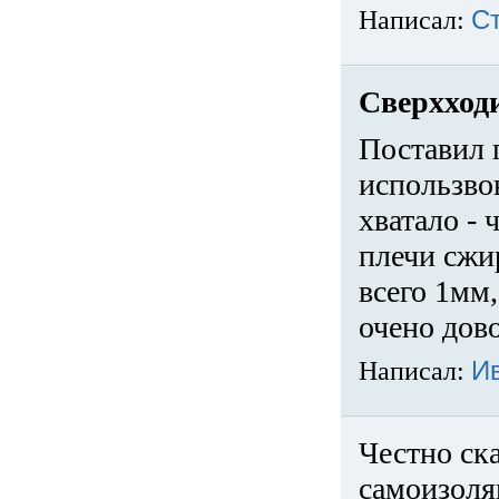
Написал:
С
Сверхход
Поставил 
использвов
хватало -
плечи сжи
всего 1мм,
очено дов
Написал:
И
Честно ска
самоизоля