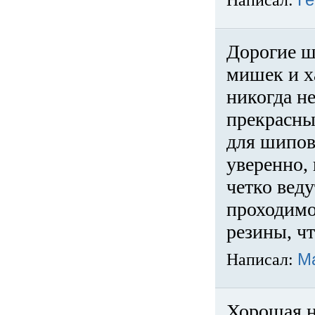
Написал:
Ге
Дорогие ш
мишек и х
никогда не
прекрасны
для шипов
уверенно,
четко веду
проходимо
резины, ч
Написал:
М
Хорошая н