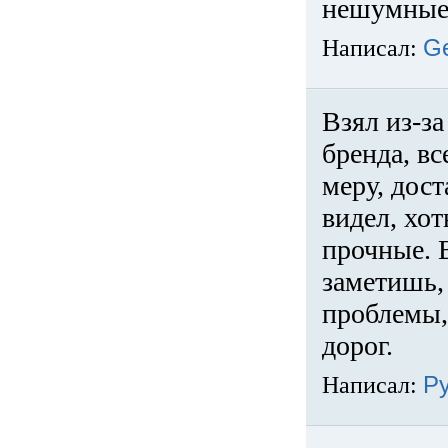
нешумные 
Написал:
G
Взял из-за
бренда, вс
меру, дос
видел, хо
прочные. 
заметишь, 
проблемы,
дорог.
Написал:
Р