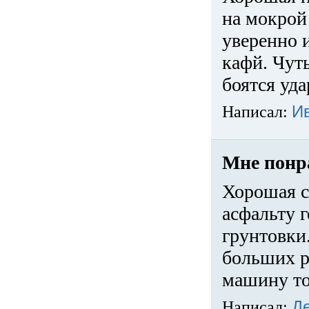
на мокрой
уверенно 
кафй. Чуть
боятся уда
Написал:
И
Мне понр
Хорошая с
асфальту г
грунтовки.
больших ра
машину то
Написал:
Д