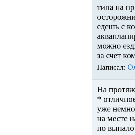
типа на пр
осторожни
едешь с к
акваплани
можно езди
за счет ко
Написал:
О
На протяж
* отличное
уже немно
на месте 
но выпало 