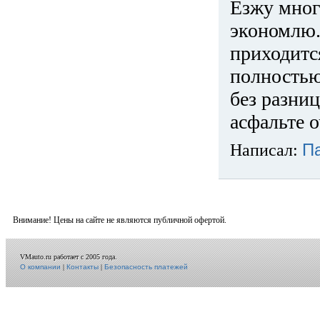
Езжу много
экономлю.
приходится
полностью
без разниц
асфальте о
Написал:
П
Внимание! Цены на сайте не являются публичной офертой.
VMauto.ru работает с 2005 года.
О компании
|
Контакты
|
Безопасность платежей