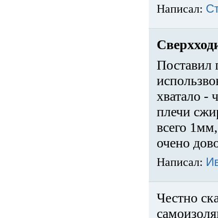
Написал:
С
Сверхход
Поставил 
использвов
хватало -
плечи сжи
всего 1мм,
очено дов
Написал:
И
Честно ска
самоизоля