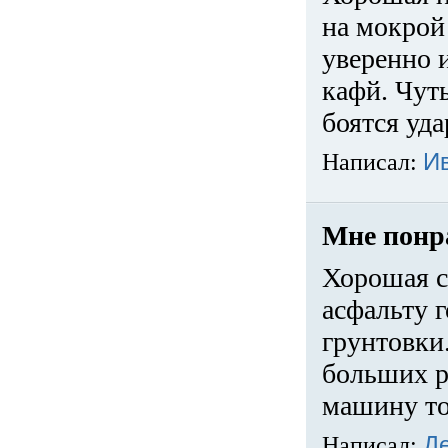
на мокрой
уверенно 
кафй. Чуть
боятся уда
Написал:
И
Мне понр
Хорошая с
асфальту г
грунтовки.
больших ра
машину то
Написал:
Д