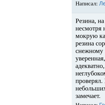
Написал:
Л
Резина, на
несмотря 
мокрую ка
резина сор
снежному 
уверенная
адекватно,
неглубоко
проверял. 
небольших
замечает.