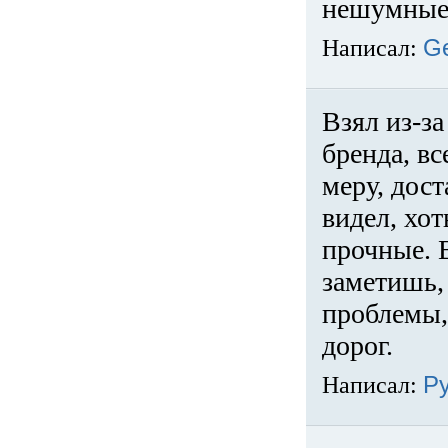
нешумные 
Написал:
G
Взял из-за
бренда, вс
меру, дос
видел, хо
прочные. 
заметишь, 
проблемы,
дорог.
Написал:
Р