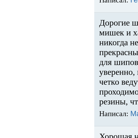
Написал:
Ге
Дорогие ш
мишек и х
никогда не
прекрасны
для шипов
уверенно,
четко веду
проходимо
резины, ч
Написал:
М
Хорошая н