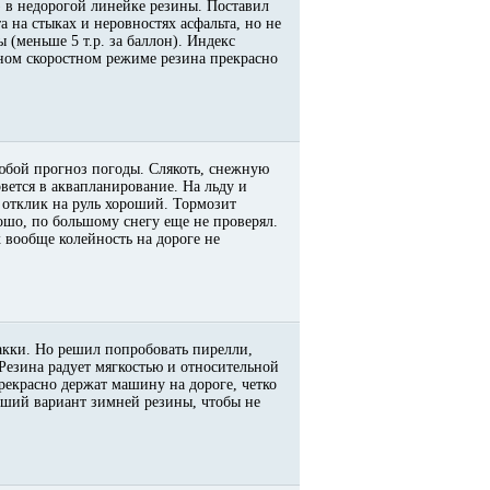
) в недорогой линейке резины. Поставил
а на стыках и неровностях асфальта, но не
 (меньше 5 т.р. за баллон). Индекс
ьном скоростном режиме резина прекрасно
любой прогноз погоды. Слякоть, снежную
вется в аквапланирование. На льду и
 отклик на руль хороший. Тормозит
рошо, по большому снегу еще не проверял.
х вообще колейность на дороге не
кки. Но решил попробовать пирелли,
 Резина радует мягкостью и относительной
екрасно держат машину на дороге, четко
роший вариант зимней резины, чтобы не