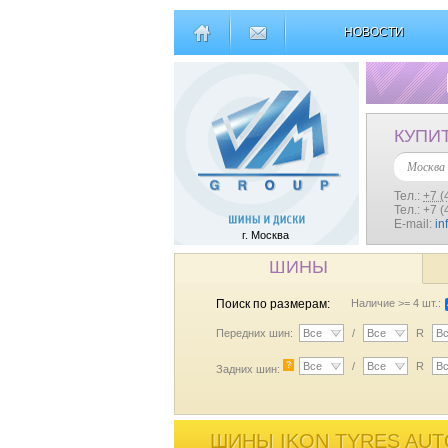
НОВОСТИ
КУПИ
Москва
Тел.:
+7 (
Тел.: +7 
E-mail:
in
г. Москва
ШИНЫ
Поиск по размерам:
Наличие >= 4 шт.:
Передних шин:
Все
/
Все
R
В
?
Все
/
Все
R
В
Задних шин:
ШИНЫ IKON TYRES AUTO