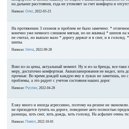
на дальние расстояния, езда не утомляет за счет комфорта и отсут
Написал:
Олег
, 2022-03-23
На протяжении 3 сезонов и проблем не было замечено: * отличное
конечно уже немного слишком мягкая, но не жвачка) * шипов на 
не считал, но выпало мало * дорогу держат и в снег, и в гололед.
шипы.
Написал:
Gena
, 2022-09-28
Взял из-за цены, актуальный момент. Ну и из-за бренда, все-таки
меру, достаточно комфортная. Аквапланирования не видел, хоть 
прочные. Во время дождей каждую яму в лужах не заметишь, но с 
проблемы, а это радует с учетом состояния наших дорог.
Написал:
Руслан
, 2022-04-28
Езжу много и иногда агрессивно, поэтому на резине не экономлю.
не приходится тупить на дороге, поведение авто полностью предс
разницы, хоть снег, хоть дождь, хоть гололед. На асфальте очень 
Написал:
Павел
, 2022-10-01