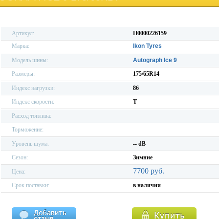
Артикул:
H0000226159
Марка:
Ikon Tyres
Модель шины:
Autograph Ice 9
Размеры:
175/65R14
Индекс нагрузки:
86
Индекс скорости:
T
Расход топлива:
Торможение:
Уровень шума:
-- dB
Сезон:
Зимние
7700 руб.
Цена:
Срок поставки:
в наличии