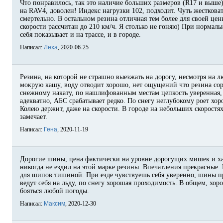
Что понравилось, так это наличие больших размеров (R17 и выше
на RAV4, доволен! Индекс нагрузки 102, подходит. Чуть жестковат
смертельно. В остальном резина отличная тем более для своей цены
скорости рассчитан до 210 км/ч. Я столько не гоняю) При нормал
себя показывает и на трассе, и в городе.
Написал:
Леха
, 2020-06-25
Резина, на которой не страшно выезжать на дорогу, несмотря на 
мокрую кашу, воду отводит хорошо, нет ощущений что резина сор
снежному накату, по нашлифованным местам цепкость уверенная,
адекватно, АБС срабатывает редко. По снегу неглубокому роет хо
Колею держит, даже на скорости. В городе на небольших скоростя
замечает.
Написал:
Гена
, 2020-11-19
Дорогие шины, цена фактически на уровне дорогущих мишек и ха
никогда не ездил на этой марке резины. Впечатления прекрасные.
для шипов тишиной. При езде чувствуешь себя уверенно, шины пр
ведут себя на льду, по снегу хорошая проходимость. В общем, хо
бояться любой погоды.
Написал:
Максим
, 2020-12-30