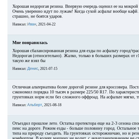
Хорошая недорогая резина. Впервую очередь оценил ее на мокрой 
Очень уверенно идут по лужам! Когда сухой асфальт вообще кафй.
страшно, не боятся ударов.
Написал:
Иван
, 2021-04-22
Мне понравилась
Хорошая сбалансированная резина для езды по асфальту город/трас
Недорогая (относительно). Жалко, только в больших размерах от r1
такую же взял бы
Написал:
Денис
, 2021-07-15
Отличная альтернатива более дорогой резине для кроссовера. Пост
сэкономил порядка 10 тысяч в размере 225/50 R17. По характерист
грунтовках норм если без сложного оффроад. На асфальте мягко, 
Написал:
Альберт
, 2021-08-18
Отъездил прошлое лето. Остатка протектора еще на 2-3 сезона спо
пенс на дороге. Режим езды - больше половину город. Остальное т
типа на природу съездить. На грунтовках осторожничаю, но и рези
комфортом. В колеях машину не водит, с аквапланированием не ст