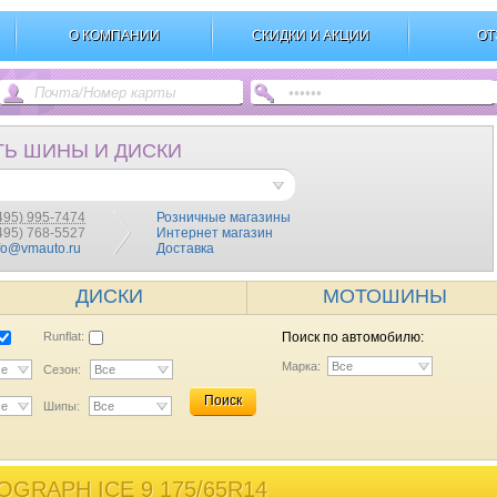
О КОМПАНИИ
СКИДКИ И АКЦИИ
ОТ
ТЬ ШИНЫ И ДИСКИ
495) 995-7474
Розничные магазины
(495) 768-5527
Интернет магазин
fo@vmauto.ru
Доставка
ДИСКИ
МОТОШИНЫ
Runflat:
Поиск по автомобилю:
Марка:
Все
се
Сезон:
Все
Поиск
се
Шипы:
Все
GRAPH ICE 9 175/65R14