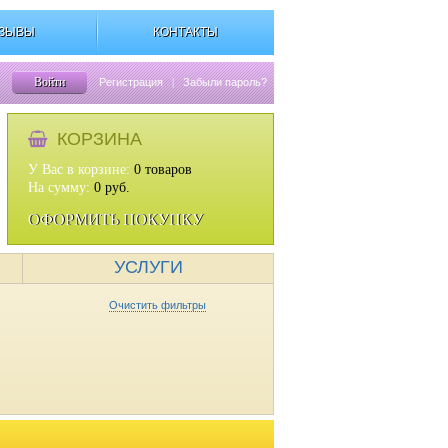
ЗЫВЫ
КОНТАКТЫ
Войти
Регистрация
|
Забыли пароль?
КОРЗИНА
У Вас в корзине:
0
товаров
На сумму:
0
руб.
ОФОРМИТЬ ПОКУПКУ
УСЛУГИ
Очистить фильтры