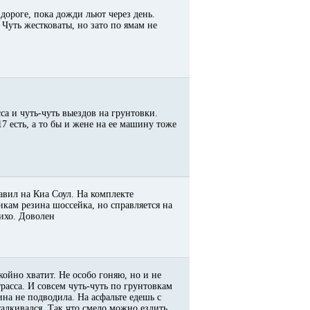
дороге, пока дожди льют через день.
 Чуть жестковаты, но зато по ямам не
са и чуть-чуть выездов на грунтовки.
7 есть, а то бы и жене на ее машину тоже
авил на Киа Соул. На комплекте
икам резина шоссейка, но справляется на
тихо. Доволен
койно хватит. Не особо гоняю, но и не
расса. И совсем чуть-чуть по грунтовкам
на не подводила. На асфальте едешь с
алкивался. Так что смело можно ездить