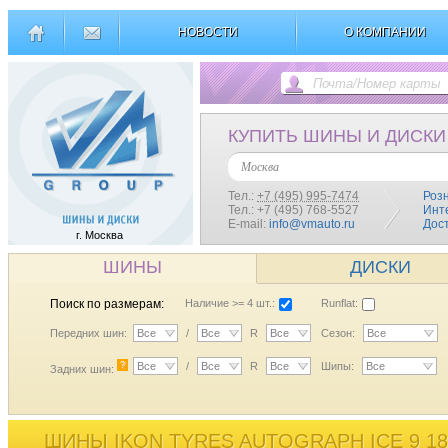
НОВОСТИ
О КОМПАНИИ
КУПИТЬ ШИНЫ И ДИСКИ
Москва
Тел.:
+7 (495) 995-7474
Роз
Тел.: +7 (495) 768-5527
Инт
E-mail:
info@vmauto.ru
Дос
г. Москва
ШИНЫ
ДИСКИ
Поиск по размерам:
Наличие >= 4 шт.:
Runflat:
Передних шин:
Все
/
Все
R
Все
Сезон:
Все
?
Все
/
Все
R
Все
Шипы:
Все
Задних шин:
ШИНЫ IKON TYRES AUTOGRAPH ICE 9 18