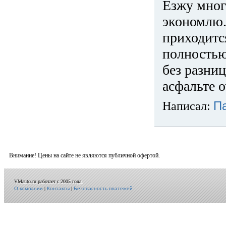
Езжу много
экономлю.
приходится
полностью
без разниц
асфальте о
Написал:
П
Внимание! Цены на сайте не являются публичной офертой.
VMauto.ru работает с 2005 года.
О компании
|
Контакты
|
Безопасность платежей