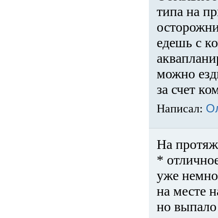
типа на пр
осторожни
едешь с к
акваплани
можно езди
за счет ко
Написал:
О
На протяж
* отличное
уже немно
на месте 
но выпало 