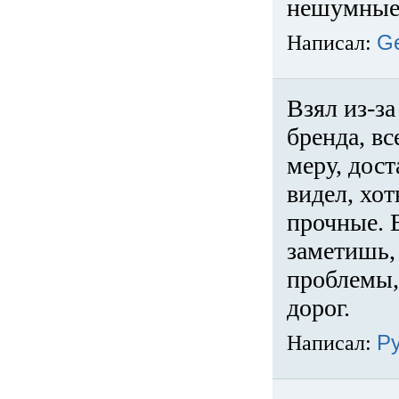
нешумные 
Написал:
G
Взял из-за
бренда, вс
меру, дос
видел, хо
прочные. 
заметишь, 
проблемы,
дорог.
Написал:
Р