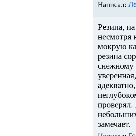
Написал:
Л
Резина, на
несмотря 
мокрую ка
резина сор
снежному 
уверенная
адекватно,
неглубоко
проверял. 
небольших
замечает.