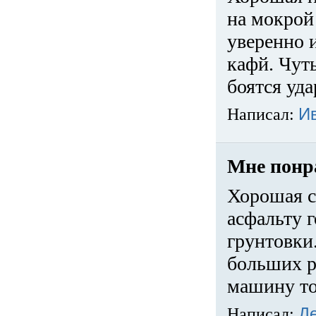
на мокрой
уверенно 
кафй. Чуть
боятся уда
Написал:
И
Мне понр
Хорошая с
асфальту г
грунтовки.
больших ра
машину то
Написал:
Д