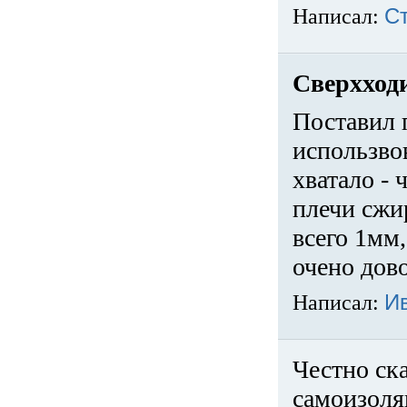
Написал:
С
Сверхход
Поставил 
использвов
хватало -
плечи сжи
всего 1мм,
очено дов
Написал:
И
Честно ска
самоизоля