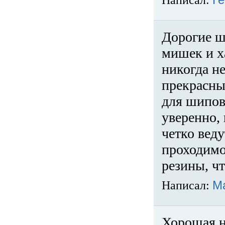
Написал:
Ге
Дорогие ш
мишек и х
никогда не
прекрасны
для шипов
уверенно,
четко веду
проходимо
резины, ч
Написал:
М
Хорошая н