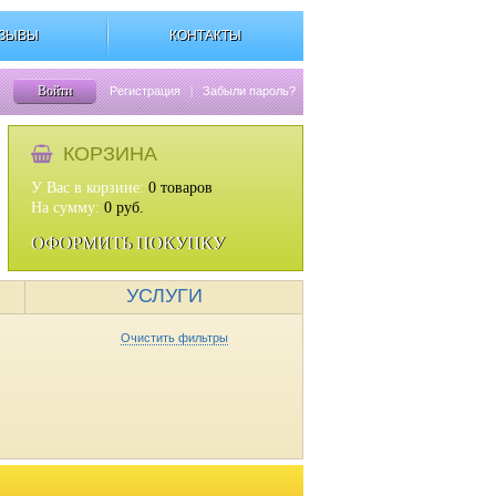
ЗЫВЫ
КОНТАКТЫ
Войти
Регистрация
|
Забыли пароль?
КОРЗИНА
У Вас в корзине:
0
товаров
На сумму:
0
руб.
ОФОРМИТЬ ПОКУПКУ
УСЛУГИ
Очистить фильтры