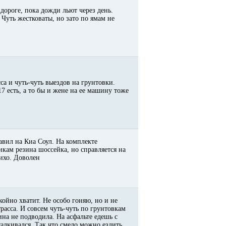
дороге, пока дожди льют через день.
 Чуть жестковаты, но зато по ямам не
са и чуть-чуть выездов на грунтовки.
7 есть, а то бы и жене на ее машину тоже
авил на Киа Соул. На комплекте
икам резина шоссейка, но справляется на
тихо. Доволен
койно хватит. Не особо гоняю, но и не
расса. И совсем чуть-чуть по грунтовкам
на не подводила. На асфальте едешь с
алкивался. Так что смело можно ездить