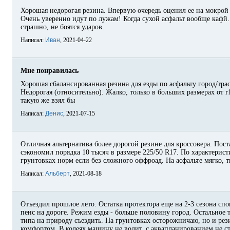
Хорошая недорогая резина. Впервую очередь оценил ее на мокрой 
Очень уверенно идут по лужам! Когда сухой асфальт вообще кафй.
страшно, не боятся ударов.
Написал:
Иван
, 2021-04-22
Мне понравилась
Хорошая сбалансированная резина для езды по асфальту город/трас
Недорогая (относительно). Жалко, только в больших размерах от r1
такую же взял бы
Написал:
Денис
, 2021-07-15
Отличная альтернатива более дорогой резине для кроссовера. Пост
сэкономил порядка 10 тысяч в размере 225/50 R17. По характерист
грунтовках норм если без сложного оффроад. На асфальте мягко, 
Написал:
Альберт
, 2021-08-18
Отъездил прошлое лето. Остатка протектора еще на 2-3 сезона спо
пенс на дороге. Режим езды - больше половину город. Остальное т
типа на природу съездить. На грунтовках осторожничаю, но и рези
комфортом. В колеях машину не водит, с аквапланированием не ст