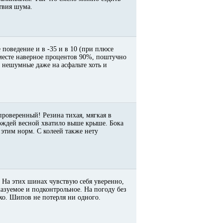
ствия шума.
 поведение и в -35 и в 10 (при плюсе
месте наверное процентов 90%, поштучно
 * нешумные даже на асфальте хоть и
 проверенный! Резина тихая, мягкая в
дождей весной хватило выше крыше. Бока
этим норм. С колеей также нету
 На этих шинах чувствую себя уверенно,
казуемое и подконтрольное. На погоду без
тихо. Шипов не потерля ни одного.