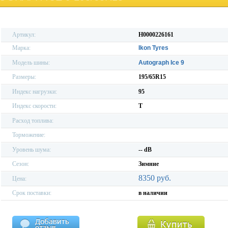
Артикул:
H0000226161
Марка:
Ikon Tyres
Модель шины:
Autograph Ice 9
Размеры:
195/65R15
Индекс нагрузки:
95
Индекс скорости:
T
Расход топлива:
Торможение:
Уровень шума:
-- dB
Сезон:
Зимние
8350 руб.
Цена:
Срок поставки:
в наличии