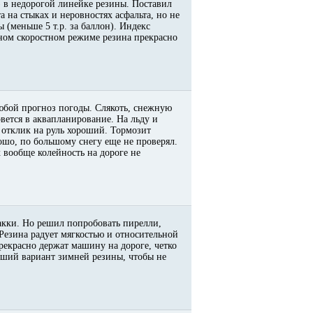
) в недорогой линейке резины. Поставил
а на стыках и неровностях асфальта, но не
 (меньше 5 т.р. за баллон). Индекс
ьном скоростном режиме резина прекрасно
любой прогноз погоды. Слякоть, снежную
вется в аквапланирование. На льду и
 отклик на руль хороший. Тормозит
рошо, по большому снегу еще не проверял.
х вообще колейность на дороге не
кки. Но решил попробовать пирелли,
 Резина радует мягкостью и относительной
екрасно держат машину на дороге, четко
роший вариант зимней резины, чтобы не