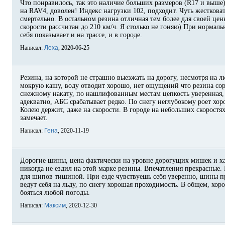
Что понравилось, так это наличие больших размеров (R17 и выше
на RAV4, доволен! Индекс нагрузки 102, подходит. Чуть жестковат
смертельно. В остальном резина отличная тем более для своей цены
скорости рассчитан до 210 км/ч. Я столько не гоняю) При нормал
себя показывает и на трассе, и в городе.
Написал:
Леха
, 2020-06-25
Резина, на которой не страшно выезжать на дорогу, несмотря на 
мокрую кашу, воду отводит хорошо, нет ощущений что резина сор
снежному накату, по нашлифованным местам цепкость уверенная,
адекватно, АБС срабатывает редко. По снегу неглубокому роет хо
Колею держит, даже на скорости. В городе на небольших скоростя
замечает.
Написал:
Гена
, 2020-11-19
Дорогие шины, цена фактически на уровне дорогущих мишек и ха
никогда не ездил на этой марке резины. Впечатления прекрасные.
для шипов тишиной. При езде чувствуешь себя уверенно, шины пр
ведут себя на льду, по снегу хорошая проходимость. В общем, хо
бояться любой погоды.
Написал:
Максим
, 2020-12-30