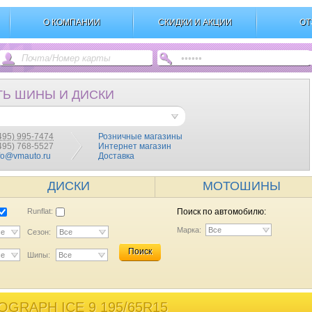
О КОМПАНИИ
СКИДКИ И АКЦИИ
ОТ
ТЬ ШИНЫ И ДИСКИ
495) 995-7474
Розничные магазины
(495) 768-5527
Интернет магазин
fo@vmauto.ru
Доставка
ДИСКИ
МОТОШИНЫ
Runflat:
Поиск по автомобилю:
Марка:
Все
се
Сезон:
Все
Поиск
се
Шипы:
Все
GRAPH ICE 9 195/65R15