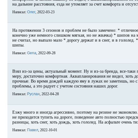
на дальние расстояния, езда не утомляет за счет комфорта и отсут
Написал:
Олег
, 2022-03-23
На протяжении 3 сезонов и проблем не было замечено: * отличное
конечно уже немного слишком мягкая, но не жвачка) * шипов на 
не считал, но выпало мало * дорогу держат и в снег, и в гололед.
шипы.
Написал:
Gena
, 2022-09-28
Взял из-за цены, актуальный момент. Ну и из-за бренда, все-таки
меру, достаточно комфортная. Аквапланирования не видел, хоть 
прочные. Во время дождей каждую яму в лужах не заметишь, но с 
проблемы, а это радует с учетом состояния наших дорог.
Написал:
Руслан
, 2022-04-28
Езжу много и иногда агрессивно, поэтому на резине не экономлю.
не приходится тупить на дороге, поведение авто полностью предс
разницы, хоть снег, хоть дождь, хоть гололед. На асфальте очень 
Написал:
Павел
, 2022-10-01