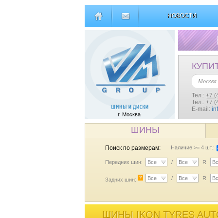
НОВОСТИ
КУПИ
Москва
Тел.:
+7 (
Тел.: +7 
E-mail:
in
г. Москва
ШИНЫ
Поиск по размерам:
Наличие >= 4 шт.:
Передних шин:
Все
/
Все
R
В
?
Все
/
Все
R
В
Задних шин:
ШИНЫ IKON TYRES AUTO