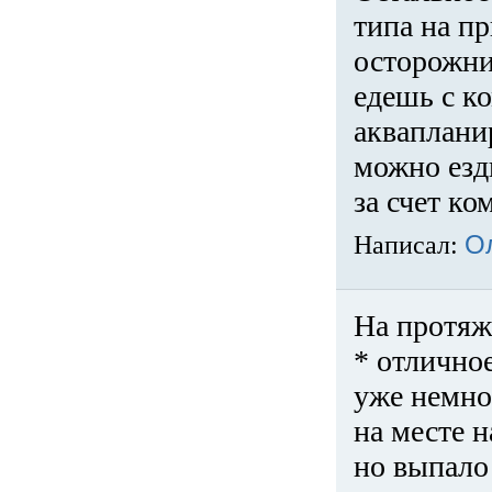
типа на пр
осторожни
едешь с к
акваплани
можно езди
за счет ко
Написал:
О
На протяж
* отличное
уже немно
на месте 
но выпало 