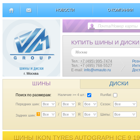
НОВОСТИ
О КОМПАНИИ
КУПИТЬ ШИНЫ И ДИСКИ
Москва
Тел.:
+7 (495) 995-7474
Роз
Тел.: +7 (495) 768-5527
Инт
E-mail:
info@vmauto.ru
Дос
г. Москва
ШИНЫ
ДИСКИ
Поиск по размерам:
Наличие >= 4 шт.:
Runflat:
Передних шин:
Все
/
Все
R
Все
Сезон:
Все
?
Все
/
Все
R
Все
Шипы:
Все
Задних шин:
ШИНЫ IKON TYRES AUTOGRAPH ICE 9 19