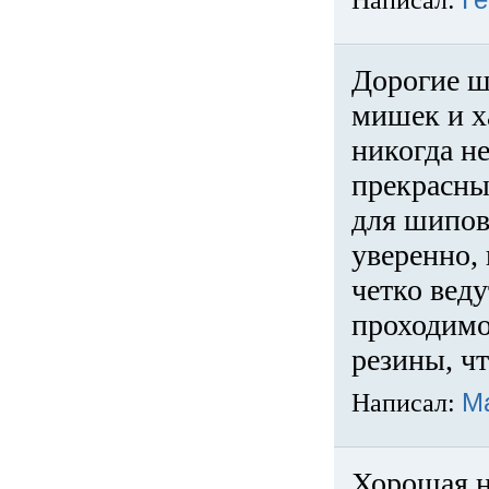
Написал:
Ге
Дорогие ш
мишек и х
никогда не
прекрасны
для шипов
уверенно,
четко веду
проходимо
резины, ч
Написал:
М
Хорошая н