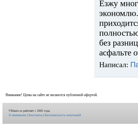
Езжу много
экономлю.
приходится
полностью
без разниц
асфальте о
Написал:
П
Внимание! Цены на сайте не являются публичной офертой.
VMauto.ru работает с 2005 года.
О компании
|
Контакты
|
Безопасность платежей