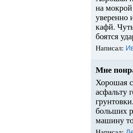
на мокрой
уверенно 
кафй. Чуть
боятся уда
Написал:
И
Мне понр
Хорошая с
асфальту г
грунтовки.
больших ра
машину то
Написал:
Д