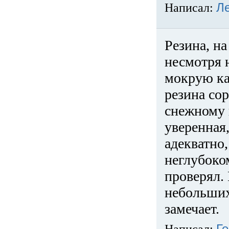
Написал:
Л
Резина, на
несмотря 
мокрую ка
резина сор
снежному 
уверенная
адекватно,
неглубоко
проверял. 
небольших
замечает.