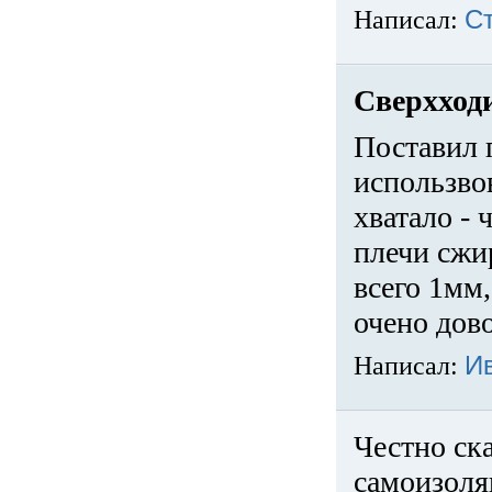
Написал:
С
Сверхход
Поставил 
использвов
хватало -
плечи сжи
всего 1мм,
очено дов
Написал:
И
Честно ска
самоизоля