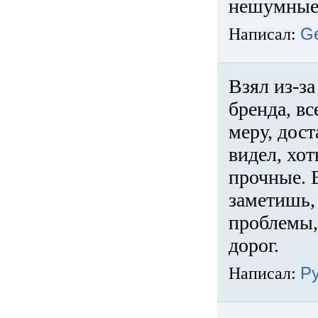
нешумные 
Написал:
G
Взял из-за
бренда, вс
меру, дос
видел, хо
прочные. 
заметишь, 
проблемы,
дорог.
Написал:
Р