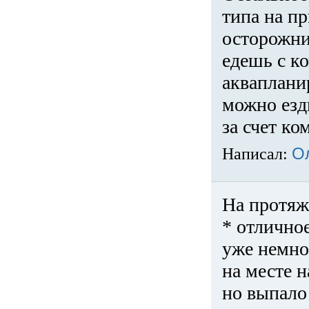
типа на пр
осторожни
едешь с к
акваплани
можно езди
за счет ко
Написал:
О
На протяж
* отличное
уже немно
на месте 
но выпало 