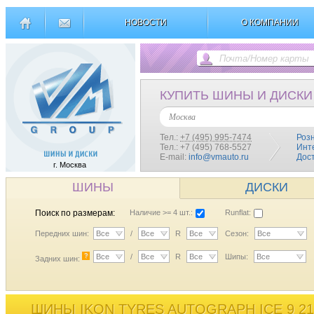
НОВОСТИ
О КОМПАНИИ
КУПИТЬ ШИНЫ И ДИСКИ
Москва
Тел.:
+7 (495) 995-7474
Роз
Тел.: +7 (495) 768-5527
Инт
E-mail:
info@vmauto.ru
Дос
г. Москва
ШИНЫ
ДИСКИ
Поиск по размерам:
Наличие >= 4 шт.:
Runflat:
Передних шин:
Все
/
Все
R
Все
Сезон:
Все
?
Все
/
Все
R
Все
Шипы:
Все
Задних шин:
ШИНЫ IKON TYRES AUTOGRAPH ICE 9 21