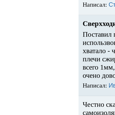
Написал:
С
Сверхход
Поставил 
использвов
хватало -
плечи сжи
всего 1мм,
очено дов
Написал:
И
Честно ска
самоизоля