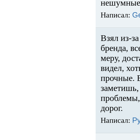
нешумные 
Написал:
G
Взял из-за
бренда, вс
меру, дос
видел, хо
прочные. 
заметишь, 
проблемы,
дорог.
Написал:
Р