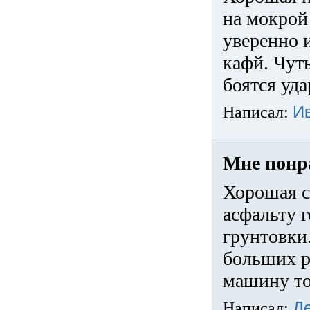
на мокрой
уверенно 
кафй. Чуть
боятся уда
Написал:
И
Мне понр
Хорошая с
асфальту г
грунтовки.
больших ра
машину то
Написал:
Д