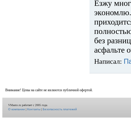
Езжу много
экономлю.
приходится
полностью
без разниц
асфальте о
Написал:
П
Внимание! Цены на сайте не являются публичной офертой.
VMauto.ru работает с 2005 года.
О компании
|
Контакты
|
Безопасность платежей