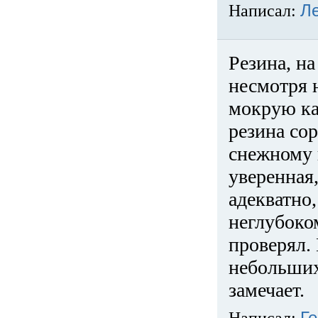
Написал:
Л
Резина, на
несмотря 
мокрую ка
резина сор
снежному 
уверенная
адекватно,
неглубоко
проверял. 
небольших
замечает.