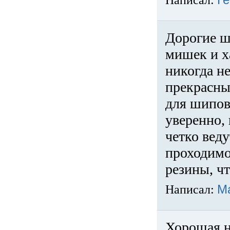
Написал:
Ге
Дорогие ш
мишек и х
никогда не
прекрасны
для шипов
уверенно,
четко веду
проходимо
резины, ч
Написал:
М
Хорошая н