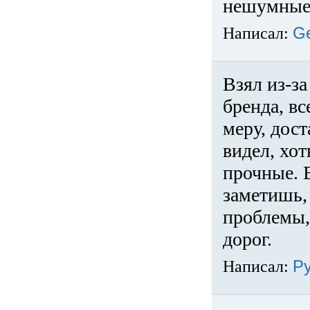
нешумные 
Написал:
G
Взял из-за
бренда, вс
меру, дос
видел, хо
прочные. 
заметишь, 
проблемы,
дорог.
Написал:
Р