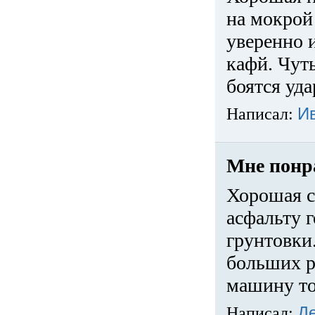
на мокрой
уверенно 
кафй. Чуть
боятся уда
Написал:
И
Мне понр
Хорошая с
асфальту г
грунтовки.
больших ра
машину то
Написал:
Д