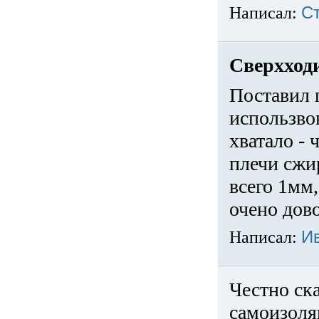
Написал:
С
Сверхход
Поставил 
использвов
хватало -
плечи сжи
всего 1мм,
очено дов
Написал:
И
Честно ска
самоизоля