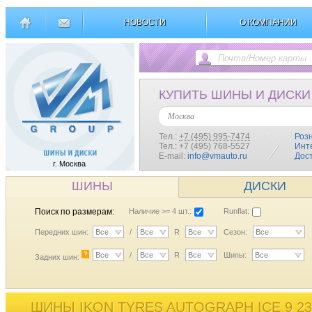
НОВОСТИ
О КОМПАНИИ
КУПИТЬ ШИНЫ И ДИСКИ
Москва
Тел.:
+7 (495) 995-7474
Роз
Тел.: +7 (495) 768-5527
Инт
E-mail:
info@vmauto.ru
Дос
г. Москва
ШИНЫ
ДИСКИ
Поиск по размерам:
Наличие >= 4 шт.:
Runflat:
Передних шин:
Все
/
Все
R
Все
Сезон:
Все
?
Все
/
Все
R
Все
Шипы:
Все
Задних шин:
ШИНЫ IKON TYRES AUTOGRAPH ICE 9 23