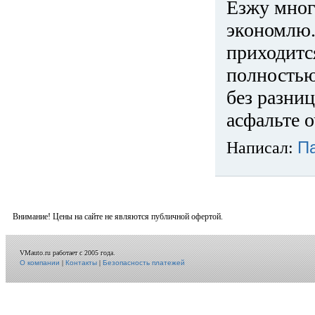
Езжу много
экономлю.
приходится
полностью
без разниц
асфальте о
Написал:
П
Внимание! Цены на сайте не являются публичной офертой.
VMauto.ru работает с 2005 года.
О компании
|
Контакты
|
Безопасность платежей