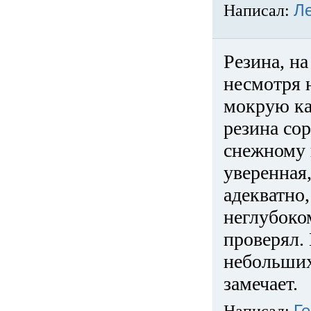
Написал:
Л
Резина, на
несмотря 
мокрую ка
резина сор
снежному 
уверенная
адекватно,
неглубоко
проверял. 
небольших
замечает.