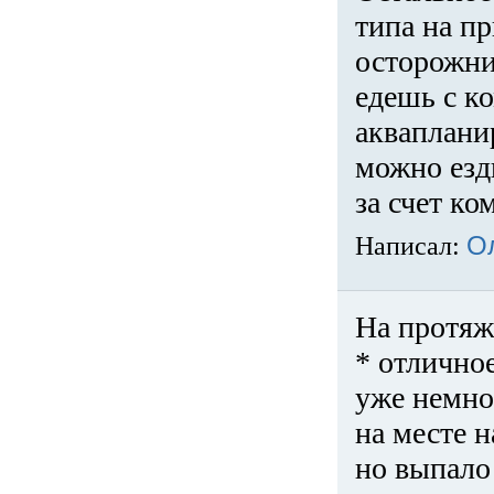
типа на пр
осторожни
едешь с к
акваплани
можно езди
за счет ко
Написал:
О
На протяж
* отличное
уже немно
на месте 
но выпало 