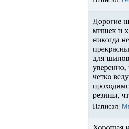
Написал:
Ге
Дорогие ш
мишек и х
никогда не
прекрасны
для шипов
уверенно,
четко веду
проходимо
резины, ч
Написал:
М
Хорошая н