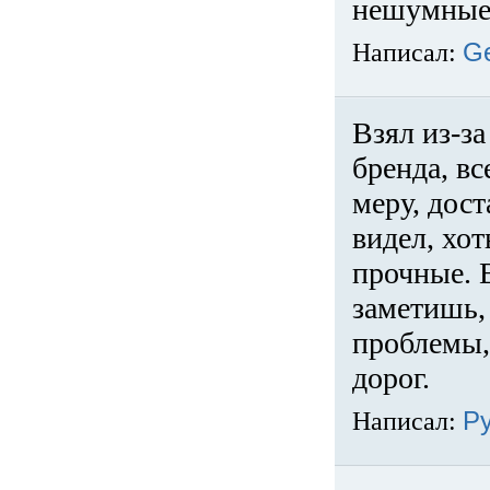
нешумные 
Написал:
G
Взял из-за
бренда, вс
меру, дос
видел, хо
прочные. 
заметишь, 
проблемы,
дорог.
Написал:
Р