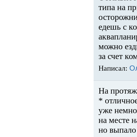
типа на пр
осторожни
едешь с к
акваплани
можно езди
за счет ко
Написал:
О
На протяж
* отличное
уже немно
на месте 
но выпало 