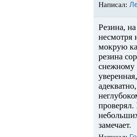
Написал:
Л
Резина, на
несмотря 
мокрую ка
резина сор
снежному 
уверенная
адекватно,
неглубоко
проверял. 
небольших
замечает.