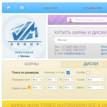
НОВОСТИ
О КОМПАНИИ
КУПИТЬ ШИНЫ И ДИСКИ
Москва
Тел.:
+7 (495) 995-7474
Роз
Тел.: +7 (495) 768-5527
Инт
E-mail:
info@vmauto.ru
Дос
г. Москва
ШИНЫ
ДИСКИ
Поиск по размерам:
Наличие >= 4 шт.:
Runflat:
Передних шин:
Все
/
Все
R
Все
Сезон:
Все
?
Все
/
Все
R
Все
Шипы:
Все
Задних шин:
ШИНЫ IKON TYRES AUTOGRAPH ICE 9 20