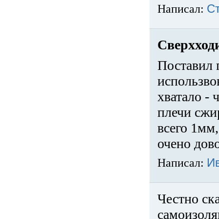
Написал:
С
Сверхход
Поставил 
использвов
хватало -
плечи сжи
всего 1мм,
очено дов
Написал:
И
Честно ска
самоизоля