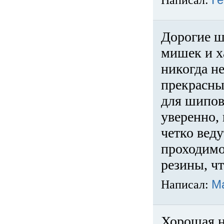
Написал:
Ге
Дорогие ш
мишек и х
никогда не
прекрасны
для шипов
уверенно,
четко веду
проходимо
резины, ч
Написал:
М
Хорошая н