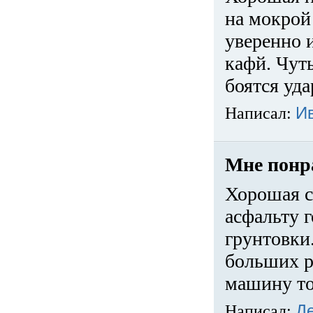
на мокрой
уверенно 
кафй. Чуть
боятся уда
Написал:
И
Мне понр
Хорошая с
асфальту г
грунтовки.
больших ра
машину то
Написал:
Д