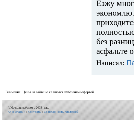
Езжу много
экономлю.
приходится
полностью
без разниц
асфальте о
Написал:
П
Внимание! Цены на сайте не являются публичной офертой.
VMauto.ru работает с 2005 года.
О компании
|
Контакты
|
Безопасность платежей