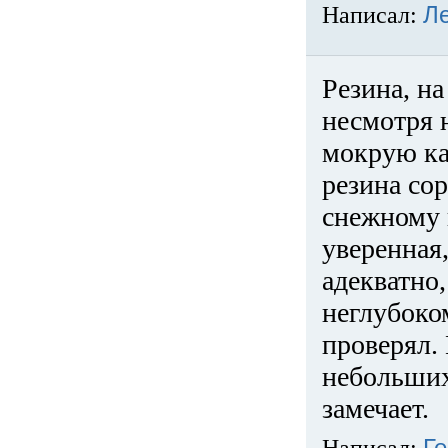
Написал:
Л
Резина, на
несмотря 
мокрую ка
резина сор
снежному 
уверенная
адекватно,
неглубоко
проверял. 
небольших
замечает.