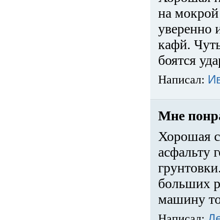
на мокрой
уверенно 
кафй. Чуть
боятся уда
Написал:
И
Мне понр
Хорошая с
асфальту г
грунтовки.
больших ра
машину то
Написал:
Д