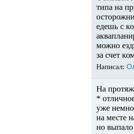
типа на пр
осторожни
едешь с к
акваплани
можно езди
за счет ко
Написал:
О
На протяж
* отличное
уже немно
на месте 
но выпало 