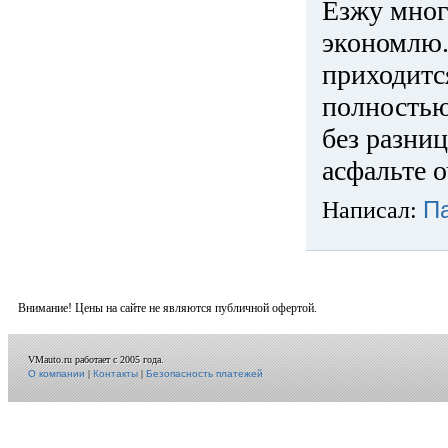
Езжу много
экономлю.
приходится
полностью
без разниц
асфальте о
Написал:
П
Внимание! Цены на сайте не являются публичной офертой.
VMauto.ru работает с 2005 года.
О компании
|
Контакты
|
Безопасность платежей