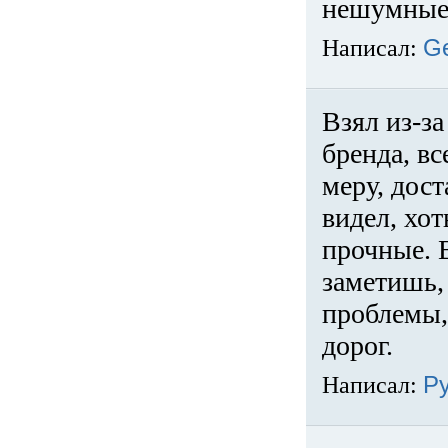
нешумные 
Написал:
G
Взял из-за
бренда, вс
меру, дос
видел, хо
прочные. 
заметишь, 
проблемы,
дорог.
Написал:
Р