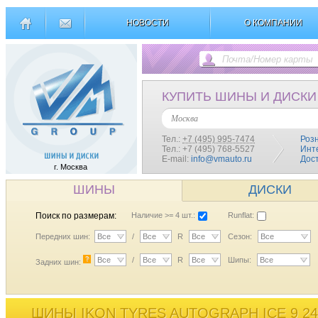
НОВОСТИ
О КОМПАНИИ
КУПИТЬ ШИНЫ И ДИСКИ
Москва
Тел.:
+7 (495) 995-7474
Роз
Тел.: +7 (495) 768-5527
Инт
E-mail:
info@vmauto.ru
Дос
г. Москва
ШИНЫ
ДИСКИ
Поиск по размерам:
Наличие >= 4 шт.:
Runflat:
Передних шин:
Все
/
Все
R
Все
Сезон:
Все
?
Все
/
Все
R
Все
Шипы:
Все
Задних шин:
ШИНЫ IKON TYRES AUTOGRAPH ICE 9 24