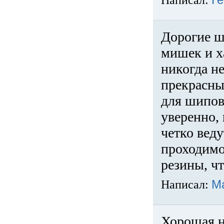
Написал:
Ге
Дорогие ш
мишек и х
никогда не
прекрасны
для шипов
уверенно,
четко веду
проходимо
резины, ч
Написал:
М
Хорошая н