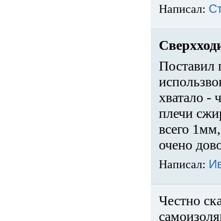
Написал:
С
Сверхход
Поставил 
использвов
хватало -
плечи сжи
всего 1мм,
очено дов
Написал:
И
Честно ска
самоизоля