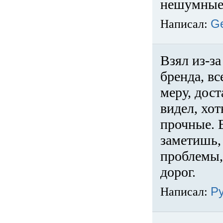
нешумные 
Написал:
G
Взял из-за
бренда, вс
меру, дос
видел, хо
прочные. 
заметишь, 
проблемы,
дорог.
Написал:
Р