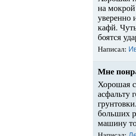
на мокрой
уверенно 
кафй. Чуть
боятся уда
Написал:
И
Мне понр
Хорошая с
асфальту г
грунтовки.
больших ра
машину то
Написал:
Д