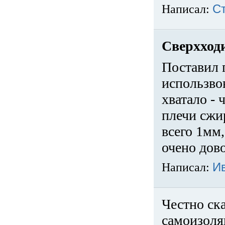
Написал:
С
Сверхход
Поставил 
использвов
хватало -
плечи сжи
всего 1мм,
очено дов
Написал:
И
Честно ска
самоизоля