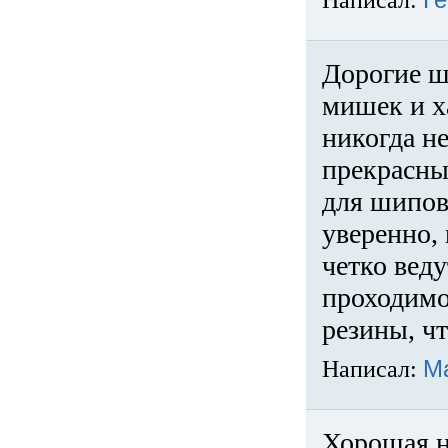
Написал:
Ге
Дорогие ш
мишек и х
никогда не
прекрасны
для шипов
уверенно,
четко веду
проходимо
резины, ч
Написал:
М
Хорошая н