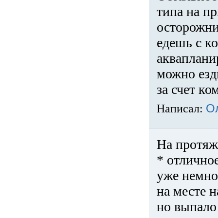
типа на пр
осторожни
едешь с к
акваплани
можно езди
за счет ко
Написал:
О
На протяж
* отличное
уже немно
на месте 
но выпало 