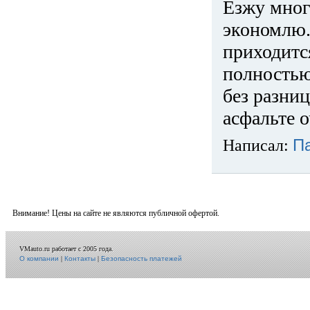
Езжу много
экономлю.
приходится
полностью
без разниц
асфальте о
Написал:
П
Внимание! Цены на сайте не являются публичной офертой.
VMauto.ru работает с 2005 года.
О компании
|
Контакты
|
Безопасность платежей