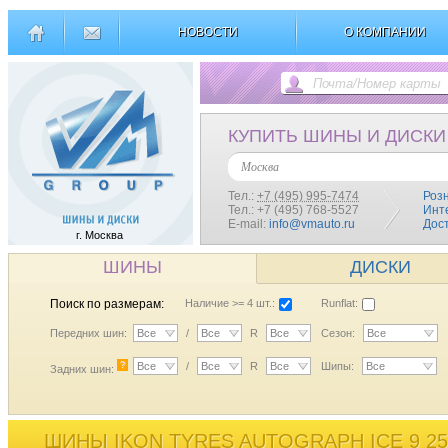
НОВОСТИ
О КОМПАНИИ
КУПИТЬ ШИНЫ И ДИСКИ
Москва
Тел.:
+7 (495) 995-7474
Роз
Тел.: +7 (495) 768-5527
Инт
E-mail:
info@vmauto.ru
Дос
г. Москва
ШИНЫ
ДИСКИ
Поиск по размерам:
Наличие >= 4 шт.:
Runflat:
Передних шин:
Все
/
Все
R
Все
Сезон:
Все
?
Все
/
Все
R
Все
Шипы:
Все
Задних шин:
ШИНЫ IKON TYRES AUTOGRAPH ICE 9 25