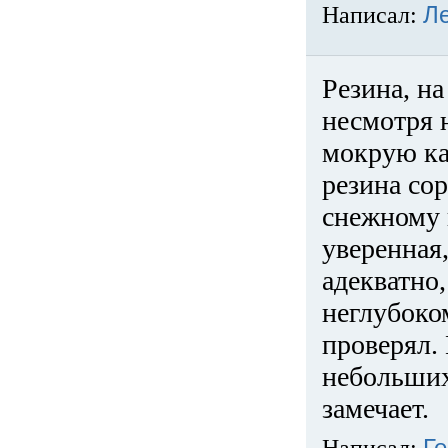
Написал:
Л
Резина, на
несмотря 
мокрую ка
резина сор
снежному 
уверенная
адекватно,
неглубоко
проверял. 
небольших
замечает.