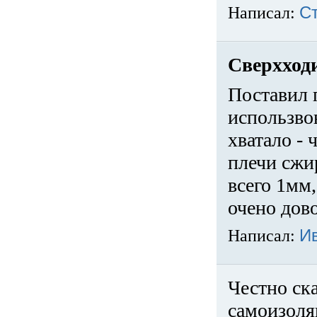
Написал:
С
Сверхход
Поставил 
использвов
хватало -
плечи сжи
всего 1мм,
очено дов
Написал:
И
Честно ска
самоизоля