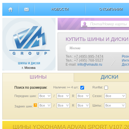
НОВОСТИ
О КОМПАНИИ
КУПИТЬ ШИНЫ И ДИСКИ
Москва
Тел.:
+7 (495) 995-7474
Роз
Тел.: +7 (495) 768-5527
Инт
E-mail:
info@vmauto.ru
Дос
г. Москва
ШИНЫ
ДИСКИ
Поиск по размерам:
Наличие >= 4 шт.:
Runflat:
Передних шин:
Все
/
Все
R
Все
Сезон:
Все
?
Все
/
Все
R
Все
Шипы:
Все
Задних шин:
ШИНЫ YOKOHAMA ADVAN SPORT V107 26