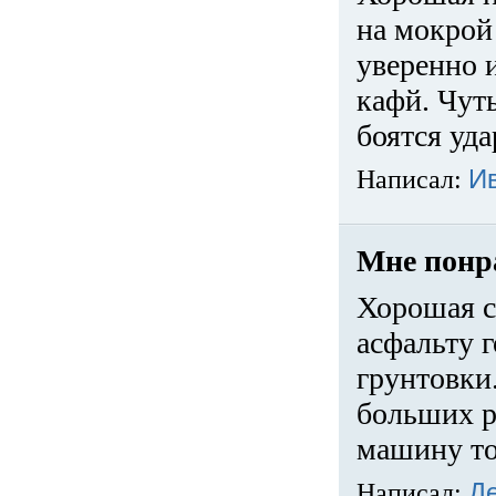
на мокрой
уверенно 
кафй. Чуть
боятся уда
Написал:
И
Мне понр
Хорошая с
асфальту г
грунтовки.
больших ра
машину то
Написал:
Д