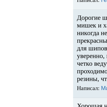
Написал:
Ге
Дорогие ш
мишек и х
никогда не
прекрасны
для шипов
уверенно,
четко веду
проходимо
резины, ч
Написал:
М
Хорошая н