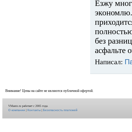
Езжу много
экономлю.
приходится
полностью
без разниц
асфальте о
Написал:
П
Внимание! Цены на сайте не являются публичной офертой.
VMauto.ru работает с 2005 года.
О компании
|
Контакты
|
Безопасность платежей