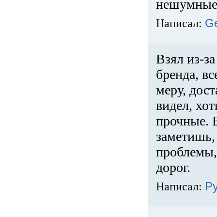
нешумные 
Написал:
G
Взял из-за
бренда, вс
меру, дос
видел, хо
прочные. 
заметишь, 
проблемы,
дорог.
Написал:
Р