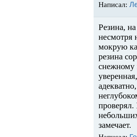
Написал:
Л
Резина, на
несмотря 
мокрую ка
резина сор
снежному 
уверенная
адекватно,
неглубоко
проверял. 
небольших
замечает.