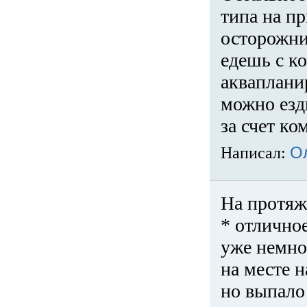
типа на пр
осторожни
едешь с к
акваплани
можно езди
за счет ко
Написал:
О
На протяж
* отличное
уже немно
на месте 
но выпало 