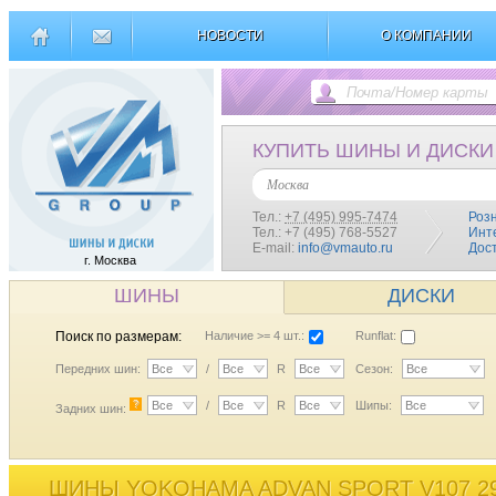
НОВОСТИ
О КОМПАНИИ
КУПИТЬ ШИНЫ И ДИСКИ
Москва
Тел.:
+7 (495) 995-7474
Роз
Тел.: +7 (495) 768-5527
Инт
E-mail:
info@vmauto.ru
Дос
г. Москва
ШИНЫ
ДИСКИ
Поиск по размерам:
Наличие >= 4 шт.:
Runflat:
Передних шин:
Все
/
Все
R
Все
Сезон:
Все
?
Все
/
Все
R
Все
Шипы:
Все
Задних шин:
ШИНЫ YOKOHAMA ADVAN SPORT V107 29