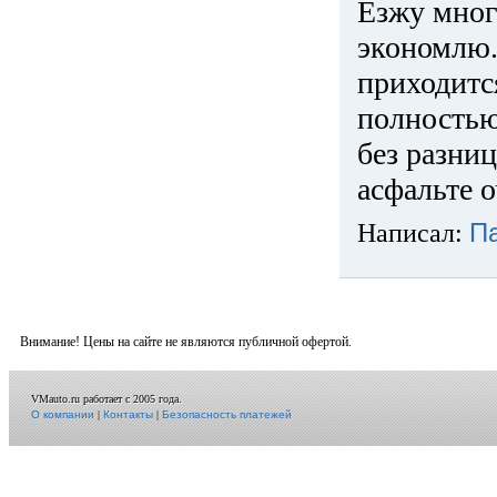
Езжу много
экономлю.
приходится
полностью
без разниц
асфальте о
Написал:
П
Внимание! Цены на сайте не являются публичной офертой.
VMauto.ru работает с 2005 года.
О компании
|
Контакты
|
Безопасность платежей