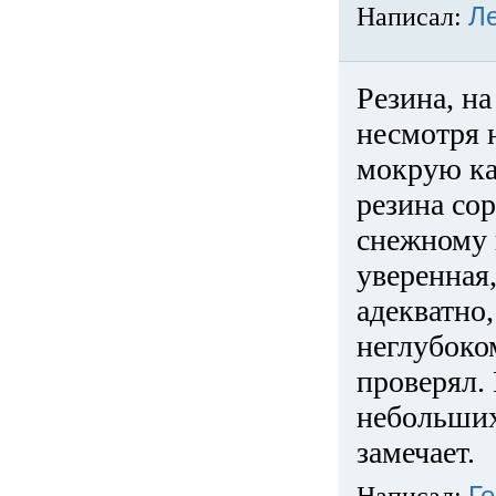
Написал:
Л
Резина, на
несмотря 
мокрую ка
резина сор
снежному 
уверенная
адекватно,
неглубоко
проверял. 
небольших
замечает.