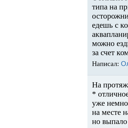
типа на пр
осторожни
едешь с к
акваплани
можно езди
за счет ко
Написал:
О
На протяж
* отличное
уже немно
на месте 
но выпало 