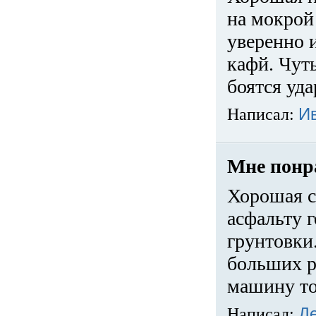
на мокрой
уверенно 
кафй. Чуть
боятся уда
Написал:
И
Мне понр
Хорошая с
асфальту г
грунтовки.
больших ра
машину то
Написал:
Д