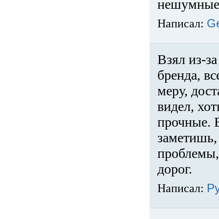
нешумные 
Написал:
G
Взял из-за
бренда, вс
меру, дос
видел, хо
прочные. 
заметишь, 
проблемы,
дорог.
Написал:
Р