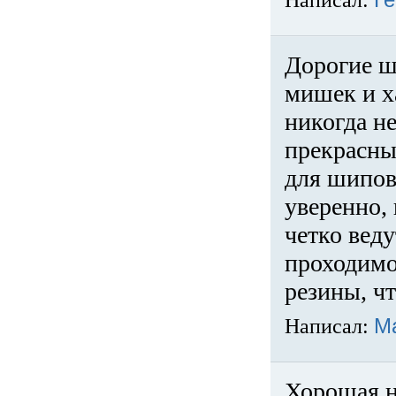
Написал:
Ге
Дорогие ш
мишек и х
никогда не
прекрасны
для шипов
уверенно,
четко веду
проходимо
резины, ч
Написал:
М
Хорошая н