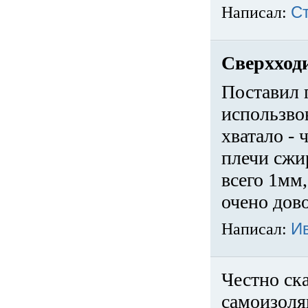
Написал:
С
Сверхход
Поставил 
использвов
хватало -
плечи сжи
всего 1мм,
очено дов
Написал:
И
Честно ска
самоизоля