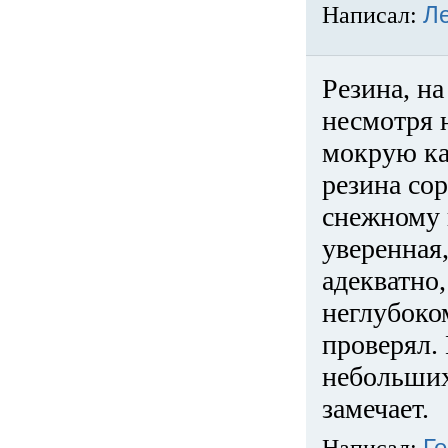
Написал:
Л
Резина, на
несмотря 
мокрую ка
резина сор
снежному 
уверенная
адекватно,
неглубоко
проверял. 
небольших
замечает.