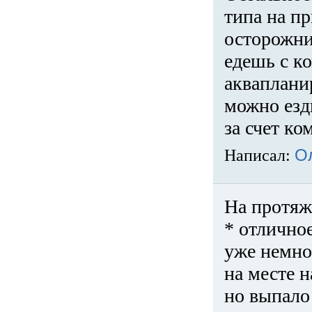
типа на пр
осторожни
едешь с к
акваплани
можно езди
за счет ко
Написал:
О
На протяж
* отличное
уже немно
на месте 
но выпало 