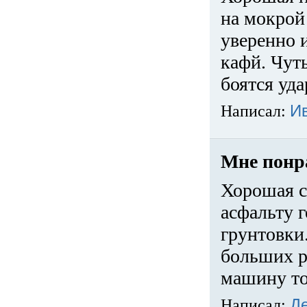
на мокрой
уверенно 
кафй. Чуть
боятся уда
Написал:
И
Мне понр
Хорошая с
асфальту г
грунтовки.
больших ра
машину то
Написал:
Д