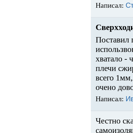
Написал:
С
Сверхход
Поставил 
использвов
хватало -
плечи сжи
всего 1мм,
очено дов
Написал:
И
Честно ска
самоизоля