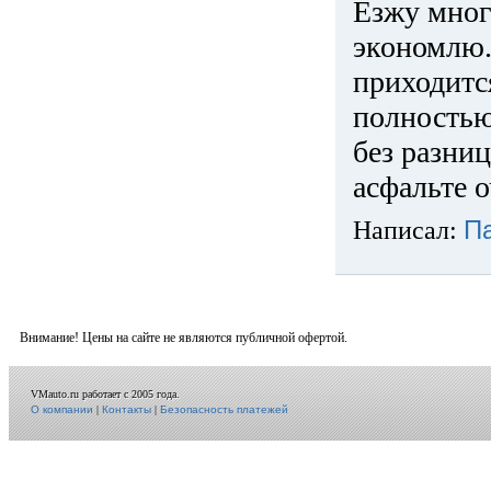
Езжу много
экономлю.
приходится
полностью
без разниц
асфальте о
Написал:
П
Внимание! Цены на сайте не являются публичной офертой.
VMauto.ru работает с 2005 года.
О компании
|
Контакты
|
Безопасность платежей