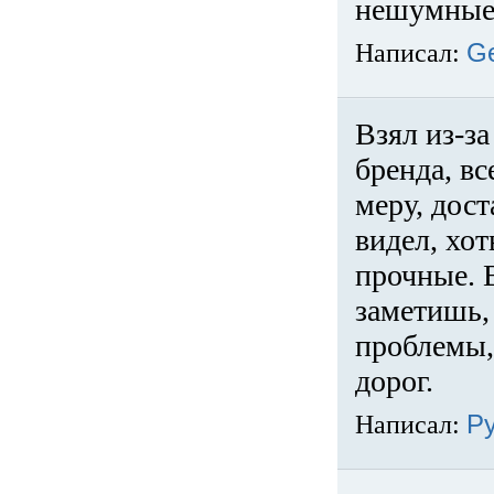
нешумные 
Написал:
G
Взял из-за
бренда, вс
меру, дос
видел, хо
прочные. 
заметишь, 
проблемы,
дорог.
Написал:
Р