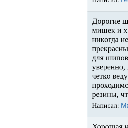
Написал:
Ге
Дорогие ш
мишек и х
никогда не
прекрасны
для шипов
уверенно,
четко веду
проходимо
резины, ч
Написал:
М
Хорошая н