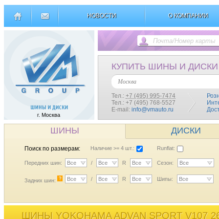
НОВОСТИ
О КОМПАНИИ
КУПИТЬ ШИНЫ И ДИСКИ
Москва
Тел.:
+7 (495) 995-7474
Роз
Тел.: +7 (495) 768-5527
Инт
E-mail:
info@vmauto.ru
Дос
г. Москва
ШИНЫ
ДИСКИ
Поиск по размерам:
Наличие >= 4 шт.:
Runflat:
Передних шин:
Все
/
Все
R
Все
Сезон:
Все
?
Все
/
Все
R
Все
Шипы:
Все
Задних шин:
ШИНЫ YOKOHAMA ADVAN SPORT V107 26