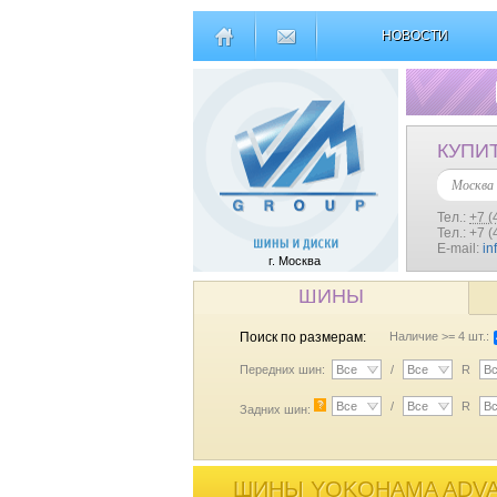
НОВОСТИ
КУПИ
Москва
Тел.:
+7 (
Тел.: +7 
E-mail:
in
г. Москва
ШИНЫ
Поиск по размерам:
Наличие >= 4 шт.:
Передних шин:
Все
/
Все
R
В
?
Все
/
Все
R
В
Задних шин:
ШИНЫ YOKOHAMA ADVAN