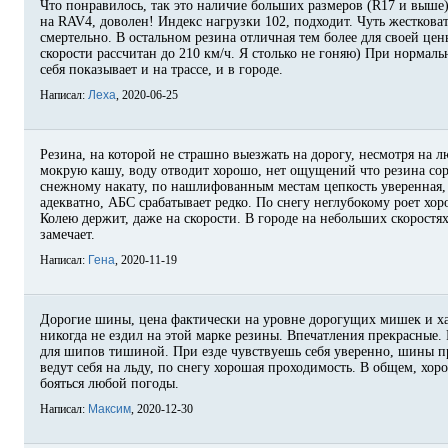
Что понравилось, так это наличие больших размеров (R17 и выше
на RAV4, доволен! Индекс нагрузки 102, подходит. Чуть жестковат
смертельно. В остальном резина отличная тем более для своей цены
скорости рассчитан до 210 км/ч. Я столько не гоняю) При нормал
себя показывает и на трассе, и в городе.
Написал:
Леха
, 2020-06-25
Резина, на которой не страшно выезжать на дорогу, несмотря на 
мокрую кашу, воду отводит хорошо, нет ощущений что резина сор
снежному накату, по нашлифованным местам цепкость уверенная,
адекватно, АБС срабатывает редко. По снегу неглубокому роет хо
Колею держит, даже на скорости. В городе на небольших скоростя
замечает.
Написал:
Гена
, 2020-11-19
Дорогие шины, цена фактически на уровне дорогущих мишек и ха
никогда не ездил на этой марке резины. Впечатления прекрасные.
для шипов тишиной. При езде чувствуешь себя уверенно, шины пр
ведут себя на льду, по снегу хорошая проходимость. В общем, хо
бояться любой погоды.
Написал:
Максим
, 2020-12-30