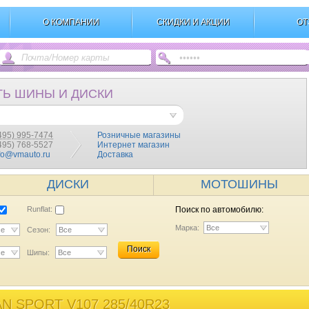
О КОМПАНИИ
СКИДКИ И АКЦИИ
ОТ
ТЬ ШИНЫ И ДИСКИ
495) 995-7474
Розничные магазины
(495) 768-5527
Интернет магазин
fo@vmauto.ru
Доставка
ДИСКИ
МОТОШИНЫ
Runflat:
Поиск по автомобилю:
Марка:
Все
се
Сезон:
Все
Поиск
се
Шипы:
Все
 SPORT V107 285/40R23