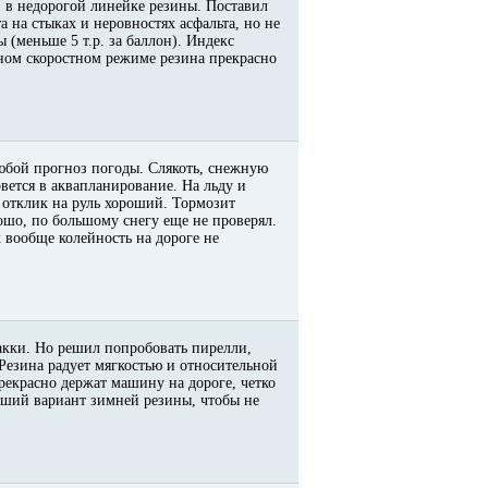
) в недорогой линейке резины. Поставил
а на стыках и неровностях асфальта, но не
 (меньше 5 т.р. за баллон). Индекс
ьном скоростном режиме резина прекрасно
любой прогноз погоды. Слякоть, снежную
вется в аквапланирование. На льду и
 отклик на руль хороший. Тормозит
рошо, по большому снегу еще не проверял.
х вообще колейность на дороге не
кки. Но решил попробовать пирелли,
 Резина радует мягкостью и относительной
екрасно держат машину на дороге, четко
роший вариант зимней резины, чтобы не