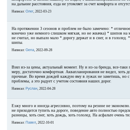
на дальние расстояния, езда не утомляет за счет комфорта и отсут
Написал:
Олег
, 2022-03-23
На протяжении 3 сезонов и проблем не было замечено: * отличное
конечно уже немного слишком мягкая, но не жвачка) * шипов на 
не считал, но выпало мало * дорогу держат и в снег, и в гололед.
шипы.
Написал:
Gena
, 2022-09-28
Взял из-за цены, актуальный момент. Ну и из-за бренда, все-таки
меру, достаточно комфортная. Аквапланирования не видел, хоть 
прочные. Во время дождей каждую яму в лужах не заметишь, но с 
проблемы, а это радует с учетом состояния наших дорог.
Написал:
Руслан
, 2022-04-28
Езжу много и иногда агрессивно, поэтому на резине не экономлю.
не приходится тупить на дороге, поведение авто полностью предс
разницы, хоть снег, хоть дождь, хоть гололед. На асфальте очень 
Написал:
Павел
, 2022-10-01