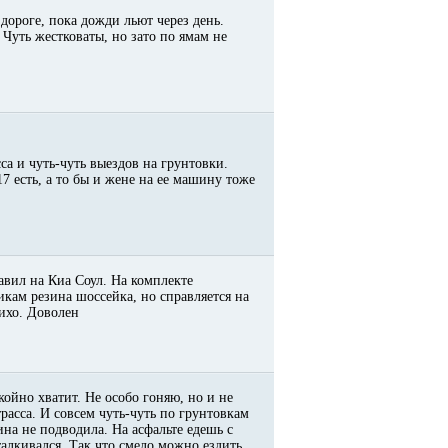
дороге, пока дожди льют через день.
 Чуть жестковаты, но зато по ямам не
са и чуть-чуть выездов на грунтовки.
7 есть, а то бы и жене на ее машину тоже
авил на Киа Соул. На комплекте
икам резина шоссейка, но справляется на
тихо. Доволен
койно хватит. Не особо гоняю, но и не
расса. И совсем чуть-чуть по грунтовкам
на не подводила. На асфальте едешь с
алкивался. Так что смело можно ездить