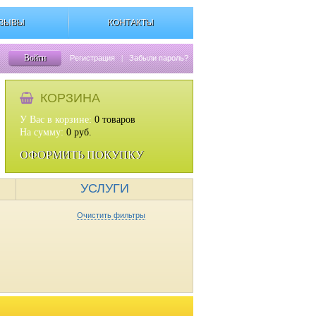
ЗЫВЫ
КОНТАКТЫ
Войти
Регистрация
|
Забыли пароль?
КОРЗИНА
У Вас в корзине:
0
товаров
На сумму:
0
руб.
ОФОРМИТЬ ПОКУПКУ
УСЛУГИ
Очистить фильтры