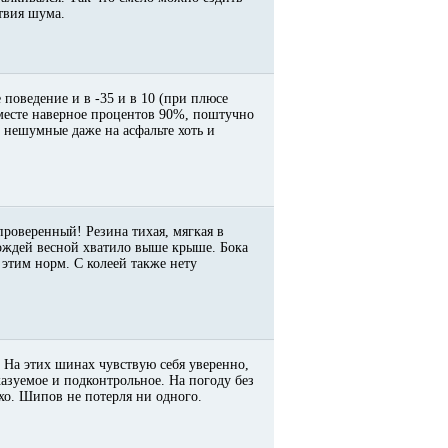
ствия шума.
 поведение и в -35 и в 10 (при плюсе
месте наверное процентов 90%, поштучно
 * нешумные даже на асфальте хоть и
 проверенный! Резина тихая, мягкая в
дождей весной хватило выше крыше. Бока
этим норм. С колеей также нету
 На этих шинах чувствую себя уверенно,
казуемое и подконтрольное. На погоду без
тихо. Шипов не потерля ни одного.