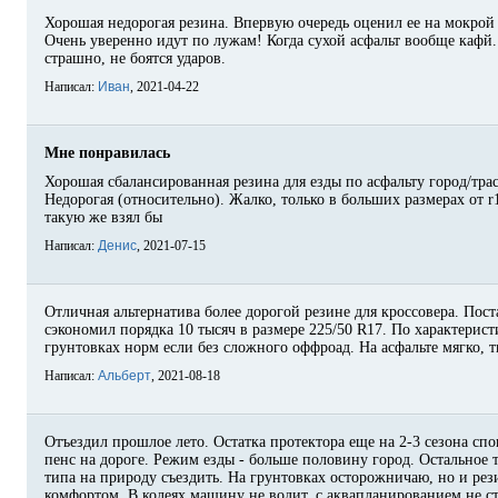
Хорошая недорогая резина. Впервую очередь оценил ее на мокрой 
Очень уверенно идут по лужам! Когда сухой асфальт вообще кафй.
страшно, не боятся ударов.
Написал:
Иван
, 2021-04-22
Мне понравилась
Хорошая сбалансированная резина для езды по асфальту город/трас
Недорогая (относительно). Жалко, только в больших размерах от r1
такую же взял бы
Написал:
Денис
, 2021-07-15
Отличная альтернатива более дорогой резине для кроссовера. Пост
сэкономил порядка 10 тысяч в размере 225/50 R17. По характерист
грунтовках норм если без сложного оффроад. На асфальте мягко, 
Написал:
Альберт
, 2021-08-18
Отъездил прошлое лето. Остатка протектора еще на 2-3 сезона спо
пенс на дороге. Режим езды - больше половину город. Остальное т
типа на природу съездить. На грунтовках осторожничаю, но и рези
комфортом. В колеях машину не водит, с аквапланированием не ст