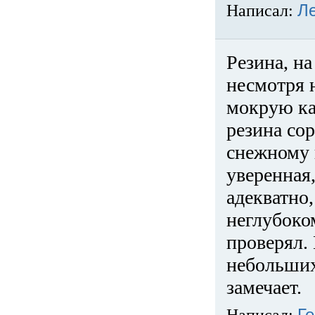
Написал:
Л
Резина, на
несмотря 
мокрую ка
резина сор
снежному 
уверенная
адекватно,
неглубоко
проверял. 
небольших
замечает.