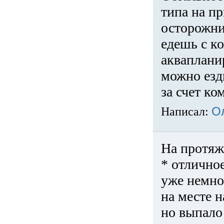
типа на пр
осторожни
едешь с к
акваплани
можно езди
за счет ко
Написал:
О
На протяж
* отличное
уже немно
на месте 
но выпало 