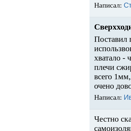
Написал:
С
Сверхход
Поставил 
использвов
хватало -
плечи сжи
всего 1мм,
очено дов
Написал:
И
Честно ска
самоизоля