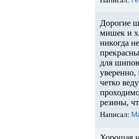
Написал:
Ге
Дорогие ш
мишек и х
никогда не
прекрасны
для шипов
уверенно,
четко веду
проходимо
резины, ч
Написал:
М
Хорошая н