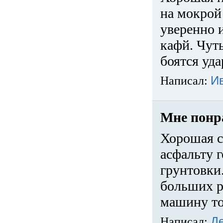
на мокрой
уверенно 
кафй. Чуть
боятся уда
Написал:
И
Мне понр
Хорошая с
асфальту г
грунтовки.
больших ра
машину то
Написал:
Д