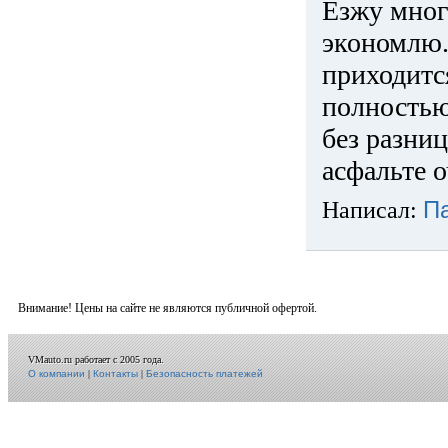
Езжу много
экономлю.
приходится
полностью
без разниц
асфальте о
Написал:
П
Внимание! Цены на сайте не являются публичной офертой.
VMauto.ru работает с 2005 года.
О компании
|
Контакты
|
Безопасность платежей