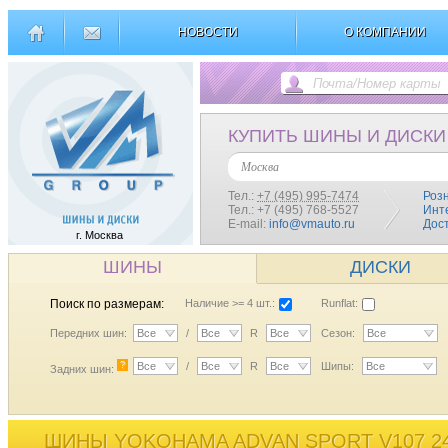
НОВОСТИ
О КОМПАНИИ
КУПИТЬ ШИНЫ И ДИСКИ
Москва
Тел.:
+7 (495) 995-7474
Роз
Тел.: +7 (495) 768-5527
Инт
E-mail:
info@vmauto.ru
Дос
г. Москва
ШИНЫ
ДИСКИ
Поиск по размерам:
Наличие >= 4 шт.:
Runflat:
Передних шин:
Все
/
Все
R
Все
Сезон:
Все
?
Все
/
Все
R
Все
Шипы:
Все
Задних шин:
ШИНЫ YOKOHAMA ADVAN SPORT V107 24