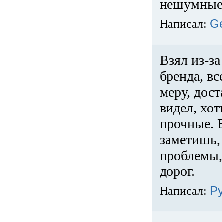
нешумные 
Написал:
G
Взял из-за
бренда, вс
меру, дос
видел, хо
прочные. 
заметишь, 
проблемы,
дорог.
Написал:
Р