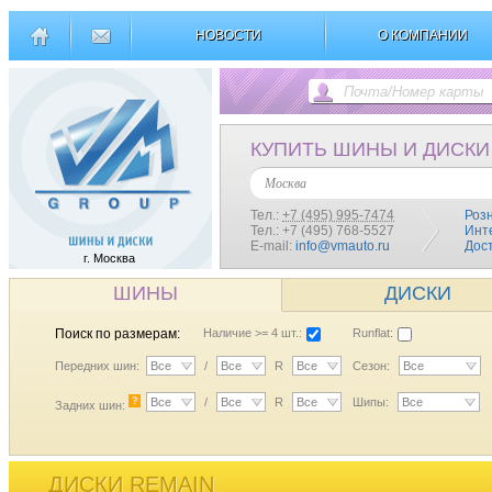
НОВОСТИ
О КОМПАНИИ
КУПИТЬ ШИНЫ И ДИСКИ
Москва
Тел.:
+7 (495) 995-7474
Роз
Тел.: +7 (495) 768-5527
Инт
E-mail:
info@vmauto.ru
Дос
г. Москва
ШИНЫ
ДИСКИ
Поиск по размерам:
Наличие >= 4 шт.:
Runflat:
Передних шин:
Все
/
Все
R
Все
Сезон:
Все
?
Все
/
Все
R
Все
Шипы:
Все
Задних шин:
ДИСКИ REMAIN