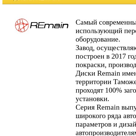
Самый современный
использующий пере
оборудование.
Завод, осуществля
построен в 2017 го
покраски, производс
Диски Remain имею
территории Таможе
проходят 100% заг
установки.
Серия Remain выпу
широкого ряда авт
параметров и диза
автопроизводителя