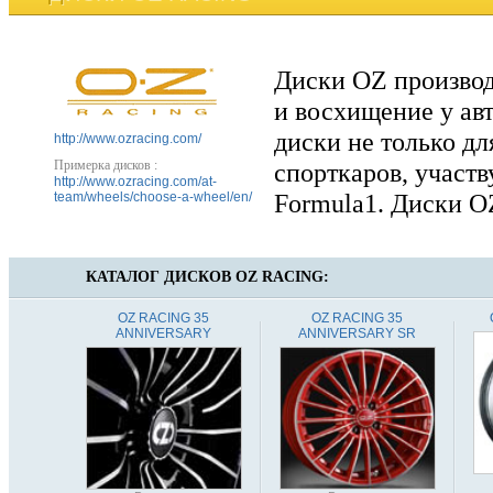
Диски OZ производя
и восхищение у ав
диски не только дл
http://www.ozracing.com/
Примерка дисков
:
спорткаров, участв
http://www.ozracing.com/at-
Formula1. Диски O
team/wheels/choose-a-wheel/en/
КАТАЛОГ ДИСКОВ
OZ RACING:
OZ RACING 35
OZ RACING 35
ANNIVERSARY
ANNIVERSARY SR