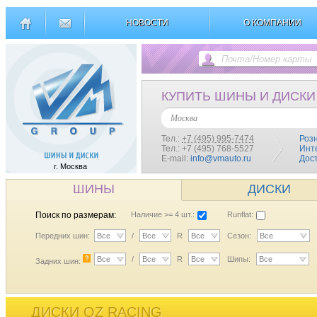
НОВОСТИ
О КОМПАНИИ
КУПИТЬ ШИНЫ И ДИСКИ
Москва
Тел.:
+7 (495) 995-7474
Роз
Тел.: +7 (495) 768-5527
Инт
E-mail:
info@vmauto.ru
Дос
г. Москва
ШИНЫ
ДИСКИ
Поиск по размерам:
Наличие >= 4 шт.:
Runflat:
Передних шин:
Все
/
Все
R
Все
Сезон:
Все
?
Все
/
Все
R
Все
Шипы:
Все
Задних шин:
ДИСКИ OZ RACING