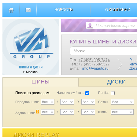
НОВОСТИ
О КОМПАНИИ
КУПИТЬ ШИНЫ И ДИСКИ
Москва
Тел.:
+7 (495) 995-7474
Роз
Тел.: +7 (495) 768-5527
Инт
E-mail:
info@vmauto.ru
Дос
г. Москва
ШИНЫ
ДИСКИ
Поиск по размерам:
Наличие >= 4 шт.:
Runflat:
Передних шин:
Все
/
Все
R
Все
Сезон:
Все
?
Все
/
Все
R
Все
Шипы:
Все
Задних шин:
ДИСКИ REPLAY